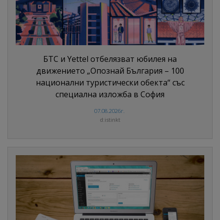
БТС и Yettel отбелязват юбилея на
движението „Опознай България – 100
национални туристически обекта“ със
специална изложба в София
07.08.2026г.
d:istinkt