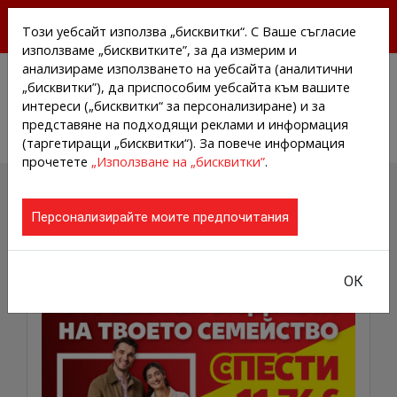
БЕЗПЛАТНИ ПРЕССЪОБЩЕНИЯ И НОВИНИ ОТ
Този уебсайт използва „бисквитки“. С Ваше съгласие
АГЕНЦИИТЕ И КОМПАНИИТЕ
използваме „бисквитките”, за да измерим и
анализираме използването на уебсайта (аналитични
„бисквитки”), да приспособим уебсайта към вашите
интереси („бисквитки“ за персонализиране) и за
представяне на подходящи реклами и информация
(таргетиращи „бисквитки“). За повече информация
прочетете
„Използване на „бисквитки”
.
ПРЕССЪОБЩЕНИЯ И НОВИНИ
Персонализирайте моите предпочитания
от агенциите и компаниите
ОК