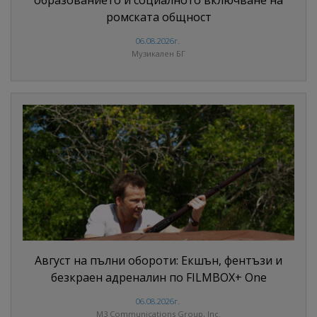
образованието и социалното включване на
ромската общност
06.08.2026г.
Музикален БГ
Август на пълни обороти: Екшън, фентъзи и
безкраен адреналин по FILMBOX+ One
06.08.2026г.
M3 Communications Group, Inc.