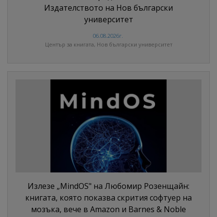
Издателството на Нов български
университет
06.08.2026г.
Център за книгата, Нов български университет
Излезе „MindOS" на Любомир Розенщайн:
книгата, която показва скрития софтуер на
мозъка, вече в Amazon и Barnes & Noble