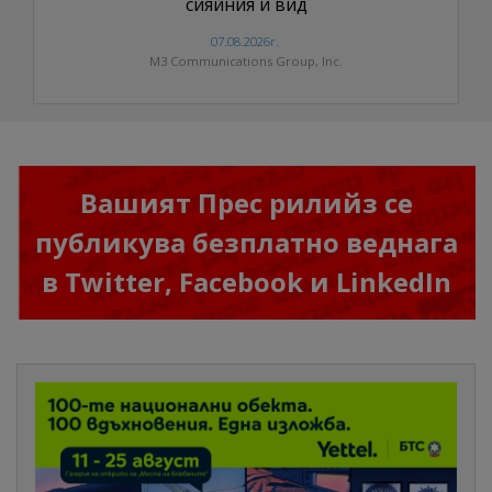
сияйния ѝ вид
07.08.2026г.
M3 Communications Group, Inc.
Вашият Прес рилийз се
публикува безплатно веднага
в
Twitter
,
Facebook
и
LinkedIn