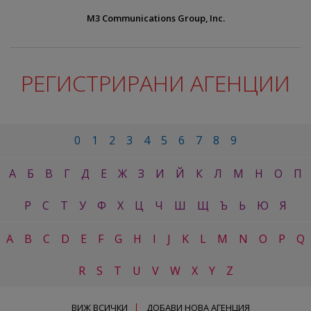
M3 Communications Group, Inc.
РЕГИСТРИРАНИ АГЕНЦИИ
0
1
2
3
4
5
6
7
8
9
А
Б
В
Г
Д
Е
Ж
З
И
Й
К
Л
М
Н
О
П
Р
С
Т
У
Ф
Х
Ц
Ч
Ш
Щ
Ъ
Ь
Ю
Я
A
B
C
D
E
F
G
H
I
J
K
L
M
N
O
P
Q
R
S
T
U
V
W
X
Y
Z
ВИЖ ВСИЧКИ
ДОБАВИ НОВА АГЕНЦИЯ