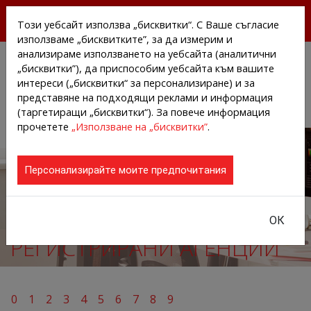
БЕЗПЛАТНИ ПРЕССЪОБЩЕНИЯ И НОВИНИ ОТ
Този уебсайт използва „бисквитки“. С Ваше съгласие
АГЕНЦИИТЕ И КОМПАНИИТЕ
използваме „бисквитките”, за да измерим и
анализираме използването на уебсайта (аналитични
„бисквитки”), да приспособим уебсайта към вашите
интереси („бисквитки“ за персонализиране) и за
представяне на подходящи реклами и информация
(таргетиращи „бисквитки“). За повече информация
прочетете
„Използване на „бисквитки”
.
Персонализирайте моите предпочитания
ОК
РЕГИСТРИРАНИ АГЕНЦИИ
0
1
2
3
4
5
6
7
8
9