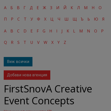
А
Б
В
Г
Д
Е
Ж
З
И
Й
К
Л
М
Н
О
П
Р
С
Т
У
Ф
Х
Ц
Ч
Ш
Щ
Ъ
Ь
Ю
Я
A
B
C
D
E
F
G
H
I
J
K
L
M
N
O
P
Q
R
S
T
U
V
W
X
Y
Z
Виж всички
Добави нова агенция
FirstSnovA Creative
Event Concepts