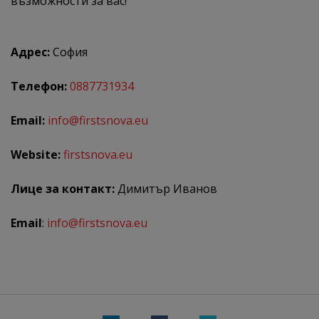
възможности за вас!
Адрес:
София
Телефон:
0887731934
Email:
info@firstsnova.eu
Website:
firstsnova.eu
Лице за контакт:
Димитър Иванов
Email
:
info@firstsnova.eu