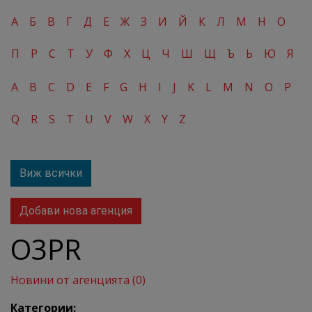
А
Б
В
Г
Д
Е
Ж
З
И
Й
К
Л
М
Н
О
П
Р
С
Т
У
Ф
Х
Ц
Ч
Ш
Щ
Ъ
Ь
Ю
Я
A
B
C
D
E
F
G
H
I
J
K
L
M
N
O
P
Q
R
S
T
U
V
W
X
Y
Z
Виж всички
Добави нова агенция
O3PR
Новини от агенцията (0)
Категории: