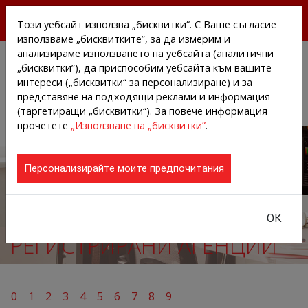
БЕЗПЛАТНИ ПРЕССЪОБЩЕНИЯ И НОВИНИ ОТ
Този уебсайт използва „бисквитки“. С Ваше съгласие
АГЕНЦИИТЕ И КОМПАНИИТЕ
използваме „бисквитките”, за да измерим и
анализираме използването на уебсайта (аналитични
„бисквитки”), да приспособим уебсайта към вашите
интереси („бисквитки“ за персонализиране) и за
представяне на подходящи реклами и информация
(таргетиращи „бисквитки“). За повече информация
прочетете
„Използване на „бисквитки”
.
Персонализирайте моите предпочитания
ОК
РЕГИСТРИРАНИ АГЕНЦИИ
0
1
2
3
4
5
6
7
8
9