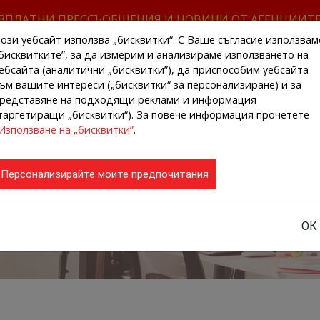
ЗПЛАТНИ ПРЕССЪОБЩЕНИЯ И НОВИНИ ОТ АГЕНЦИИТ
ози уебсайт използва „бисквитки“. С Ваше съгласие използвам
бисквитките”, за да измерим и анализираме използването на
ебсайта (аналитични „бисквитки”), да приспособим уебсайта
ъм вашите интереси („бисквитки“ за персонализиране) и за
редставяне на подходящи реклами и информация
НАЧАЛО
НОВИНИ ОТ АГЕНЦИИТЕ
РЕГИ
таргетиращи „бисквитки“). За повече информация прочетете
Използване на „бисквитки”
.
Персонализирайте моите предпочитания
ОК