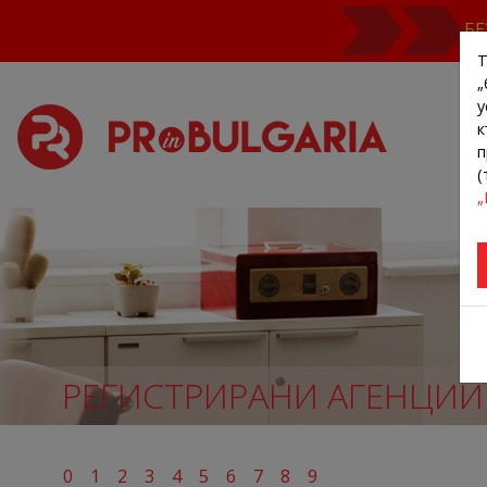
БЕ
Т
„
у
к
п
(
„
РЕГИСТРИРАНИ АГЕНЦИИ
0
1
2
3
4
5
6
7
8
9