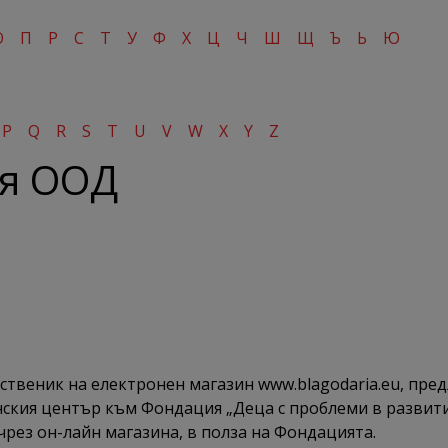
О
П
Р
С
Т
У
Ф
Х
Ц
Ч
Ш
Щ
Ъ
Ь
Ю
P
Q
R
S
T
U
V
W
X
Y
Z
ря ООД
ственик на електронен магазин www.blagodaria.eu, пред
ския център към Фондация „Деца с проблеми в развитие
чрез он-лайн магазина, в полза на Фондацията.