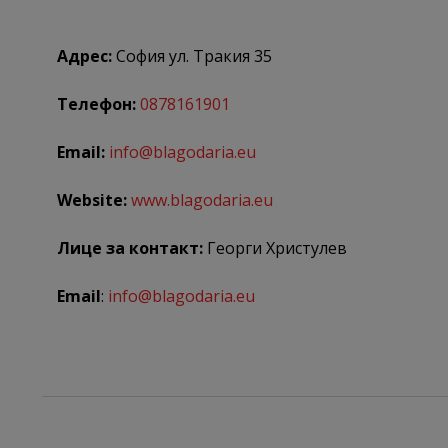
Адрес:
София ул. Тракия 35
Телефон:
0878161901
Email:
info@blagodaria.eu
Website:
www.blagodaria.eu
Лице за контакт:
Георги Христулев
Email
:
info@blagodaria.eu