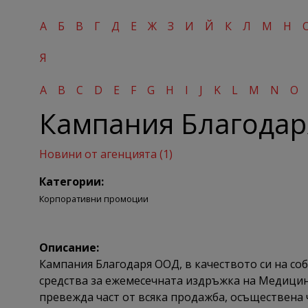
А
Б
В
Г
Д
Е
Ж
З
И
Й
К
Л
М
Н
Я
A
B
C
D
E
F
G
H
I
J
K
L
M
N
O
Кампания Благода
Новини от агенцията (1)
Категории:
Корпоративни промоции
Описание:
Кампания Благодаря ООД, в качеството си на соб
средства за ежемесечната издръжка на Медицин
превежда част от всяка продажба, осъществена 