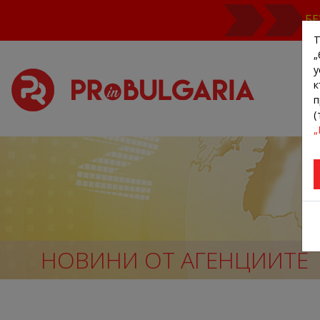
БЕ
Т
„
у
к
п
(
„
НОВИНИ ОТ АГЕНЦИИТЕ