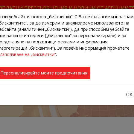
ЗПЛАТНИ ПРЕССЪОБЩЕНИЯ И НОВИНИ ОТ АГЕНЦИИТ
ози уебсайт използва „бисквитки“. С Ваше съгласие използвам
бисквитките”, за да измерим и анализираме използването на
ебсайта (аналитични „бисквитки”), да приспособим уебсайта
ъм вашите интереси („бисквитки“ за персонализиране) и за
редставяне на подходящи реклами и информация
НАЧАЛО
НОВИНИ ОТ АГЕНЦИИТЕ
РЕГИ
таргетиращи „бисквитки“). За повече информация прочетете
Използване на „бисквитки”
.
Персонализирайте моите предпочитания
ОК