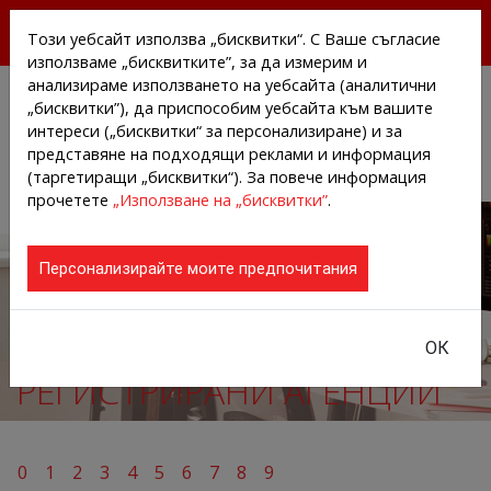
БЕЗПЛАТНИ ПРЕССЪОБЩЕНИЯ И НОВИНИ ОТ
Този уебсайт използва „бисквитки“. С Ваше съгласие
АГЕНЦИИТЕ И КОМПАНИИТЕ
използваме „бисквитките”, за да измерим и
анализираме използването на уебсайта (аналитични
„бисквитки”), да приспособим уебсайта към вашите
интереси („бисквитки“ за персонализиране) и за
представяне на подходящи реклами и информация
(таргетиращи „бисквитки“). За повече информация
прочетете
„Използване на „бисквитки”
.
Персонализирайте моите предпочитания
ОК
РЕГИСТРИРАНИ АГЕНЦИИ
0
1
2
3
4
5
6
7
8
9