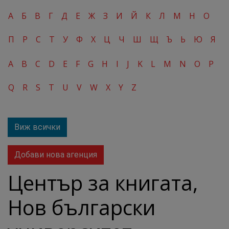
А
Б
В
Г
Д
Е
Ж
З
И
Й
К
Л
М
Н
О
П
Р
С
Т
У
Ф
Х
Ц
Ч
Ш
Щ
Ъ
Ь
Ю
Я
A
B
C
D
E
F
G
H
I
J
K
L
M
N
O
P
Q
R
S
T
U
V
W
X
Y
Z
Виж всички
Добави нова агенция
Център за книгата,
Нов български