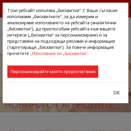
БЕЗПЛАТНИ ПРЕССЪОБЩЕНИЯ И НОВИНИ ОТ
Този уебсайт използва „бисквитки“. С Ваше съгласие
АГЕНЦИИТЕ И КОМПАНИИТЕ
използваме „бисквитките”, за да измерим и
анализираме използването на уебсайта (аналитични
„бисквитки”), да приспособим уебсайта към вашите
интереси („бисквитки“ за персонализиране) и за
представяне на подходящи реклами и информация
(таргетиращи „бисквитки“). За повече информация
прочетете
„Използване на „бисквитки”
.
Персонализирайте моите предпочитания
ОК
НОВИНИ ОТ АГЕНЦИИТЕ