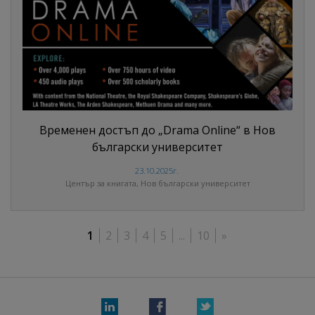
Временен достъп до „Drama Online“ в Нов
български университет
23.10.2025г.
Център за книгата, Нов български университет
1
2
3
4
5
...
10
»