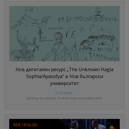
Нов дигитален ресурс „The Unknown Hagia
Sophia/Ayasofya“ в Нов български
университет
27.10.2025г.
Център за книгата, Нов български университет