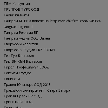
ТБМ Консултинг
ТРЪПКОВ ТУРС ООД
Тайни клиенти
Танграм БГ Виж повече на: https://vsichkifirmi.com/248398-
tangram-bg-eood
Танграм Реклама БГ
Танграм медиа ООД Варна
Творчески колектив
Творческо Студио ИЛЧЕВСКИ
Тез Тур България
Тим ВИЖЪН България
Тирол Профешънъл ЕООД
Токсити Студио
Тонински
Травел Юнивърс ООД 2013г
Тракийски университет - Стара Загора
Тракия Прес - ПР ООД
Тринити БГ ООД
Туида Нюз