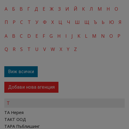
А
Б
В
Г
Д
Е
Ж
З
И
Й
К
Л
М
Н
О
П
Р
С
Т
У
Ф
Х
Ц
Ч
Ш
Щ
Ъ
Ь
Ю
Я
A
B
C
D
E
F
G
H
I
J
K
L
M
N
O
P
Q
R
S
T
U
V
W
X
Y
Z
Виж всички
Добави нова агенция
Т
ТА Нерея
ТАКТ ООД
ТАРА Пъблишинг