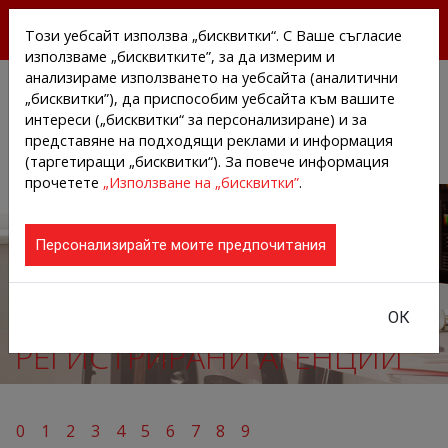
БЕЗПЛАТНИ ПРЕССЪОБЩЕНИЯ И НОВИНИ ОТ
Този уебсайт използва „бисквитки“. С Ваше съгласие
АГЕНЦИИТЕ И КОМПАНИИТЕ
използваме „бисквитките”, за да измерим и
анализираме използването на уебсайта (аналитични
„бисквитки”), да приспособим уебсайта към вашите
интереси („бисквитки“ за персонализиране) и за
представяне на подходящи реклами и информация
(таргетиращи „бисквитки“). За повече информация
прочетете
„Използване на „бисквитки”
.
Персонализирайте моите предпочитания
ОК
РЕГИСТРИРАНИ АГЕНЦИИ
0
1
2
3
4
5
6
7
8
9