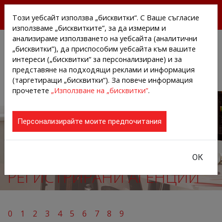
БЕЗПЛАТНИ ПРЕССЪОБЩЕНИЯ И НОВИНИ ОТ
Този уебсайт използва „бисквитки“. С Ваше съгласие
АГЕНЦИИТЕ И КОМПАНИИТЕ
използваме „бисквитките”, за да измерим и
анализираме използването на уебсайта (аналитични
„бисквитки”), да приспособим уебсайта към вашите
интереси („бисквитки“ за персонализиране) и за
представяне на подходящи реклами и информация
(таргетиращи „бисквитки“). За повече информация
прочетете
„Използване на „бисквитки”
.
Персонализирайте моите предпочитания
ОК
РЕГИСТРИРАНИ АГЕНЦИИ
0
1
2
3
4
5
6
7
8
9