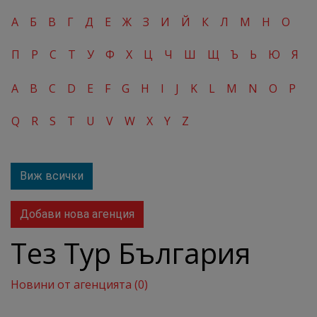
А
Б
В
Г
Д
Е
Ж
З
И
Й
К
Л
М
Н
О
П
Р
С
Т
У
Ф
Х
Ц
Ч
Ш
Щ
Ъ
Ь
Ю
Я
A
B
C
D
E
F
G
H
I
J
K
L
M
N
O
P
Q
R
S
T
U
V
W
X
Y
Z
Виж всички
Добави нова агенция
Тез Тур България
Новини от агенцията (0)