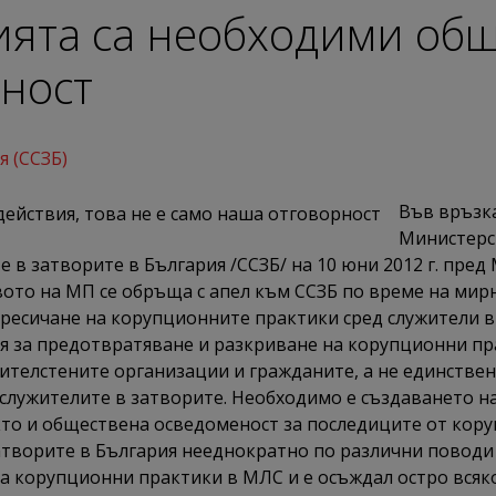
ята са необходими общ
рност
я (ССЗБ)
Във връзк
Министерс
е в затворите в България /ССЗБ/ на 10 юни 2012 г. пре
ото на МП се обръща с апел към ССЗБ по време на мир
ресичане на корупционните практики сред служители в 
ия за предотвратяване и разкриване на корупционни пр
ителстените организации и гражданите, а не единствен
а служителите в затворите. Необходимо е създаването н
кто и обществена осведоменост за последиците от кору
атворите в България нееднократно по различни поводи с
а корупционни практики в МЛС и е осъждал остро вся