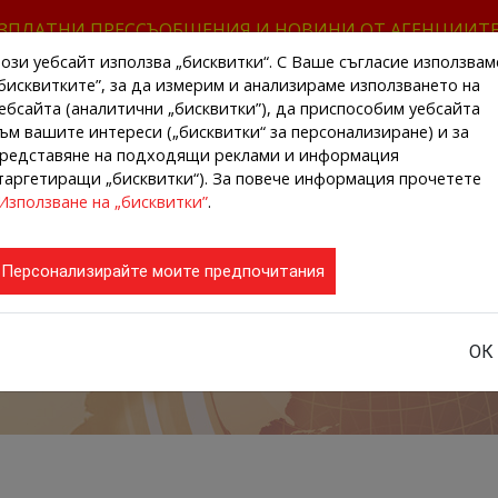
ЗПЛАТНИ ПРЕССЪОБЩЕНИЯ И НОВИНИ ОТ АГЕНЦИИТ
ози уебсайт използва „бисквитки“. С Ваше съгласие използвам
бисквитките”, за да измерим и анализираме използването на
ебсайта (аналитични „бисквитки”), да приспособим уебсайта
ъм вашите интереси („бисквитки“ за персонализиране) и за
редставяне на подходящи реклами и информация
НАЧАЛО
НОВИНИ ОТ АГЕНЦИИТЕ
РЕГИ
таргетиращи „бисквитки“). За повече информация прочетете
Използване на „бисквитки”
.
Персонализирайте моите предпочитания
ОК