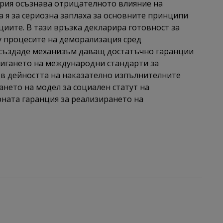
ария осъзнава отрицателното влияние на
а я за сериозна заплаха за основните принципи
иите. В тази връзка декларира готовност за
у процесите на деморализация сред
 създаде механизъм даващ достатъчно гаранции
остигането на международни стандарти за
 в дейността на наказателно изпълнителните
ането на модел за социален статут на
рната гаранция за реализирането на