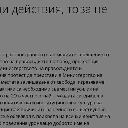
и действия, това не
а с разпространеното до медиите съобщение от
тво на правосъдието по повод протестния
д Министерството на правосъдието и
ния протест да представи в Министерство на
местата за лишаване от свобода, изразяваме
актики са необходими съвместни усилия на
о на СО в частност най – младата синдикална
а политическа и институционална култура на
пцията и причините за нейното съществуване.
е е обявявал в подкрепа на всички действия на
ко поведение уронващо доброто име на