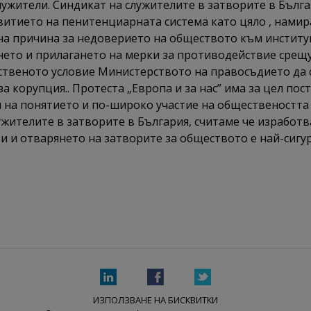
лужители. Синдикат на служителите в затворите в Бълг
витието на пенитенциарната система като цяло , намир
на причина за недоверието на обществото към институц
ането и прилагането на мерки за противодействие срещ
нственото условие Министерството на правосъдието да
за корупция.. Протеста „Европа и за нас” има за цел п
 на понятието и по-широко участие на обществеността
жителите в затворите в България, считаме че изработв
и и отварянето на затворите за обществото е най-сигу
ИЗПОЛЗВАНЕ НА БИСКВИТКИ