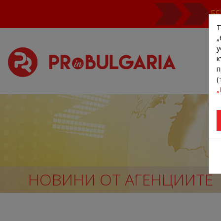
БЕ
Т
„
у
к
п
(
„
НОВИНИ ОТ АГЕНЦИИТЕ