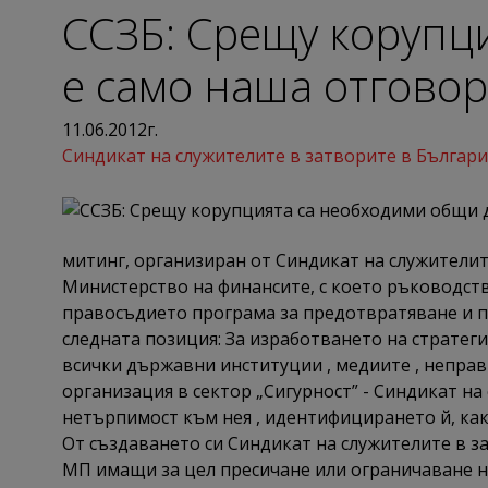
ССЗБ: Срещу корупци
е само наша отгово
11.06.2012г.
Синдикат на служителите в затворите в Българи
митинг, организиран от Синдикат на служителит
Министерство на финансите, с което ръководств
правосъдието програма за предотвратяване и п
следната позиция: За изработването на стратег
всички държавни институции , медиите , неправ
организация в сектор „Сигурност” - Синдикат н
нетърпимост към нея , идентифицирането й, ка
От създаването си Синдикат на служителите в з
МП имащи за цел пресичане или ограничаване н