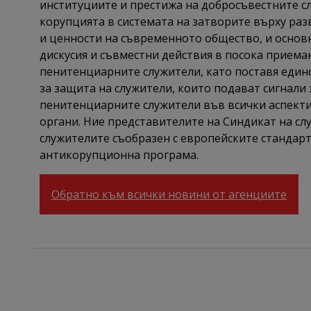
институциите и престижа на добросъвестните с
корупцията в системата на затворите върху раз
и ценности на съвременното общество, и основ
дискусия и съвместни действия в посока прием
пенитенциарните служители, като поставя еди
за защита на служители, които подават сигнали 
пенитенциарните служители във всички аспекти
органи. Ние представителите на Синдикат на слу
служителите съобразен с европейските стандарт
антикорупционна програма.
Обратно към всички новини от агенциите