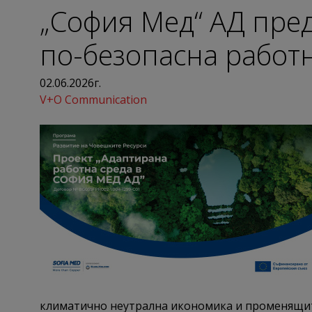
„София Мед“ АД пред
по-безопасна работ
02.06.2026г.
V+O Communication
климатично неутрална икономика и променящите