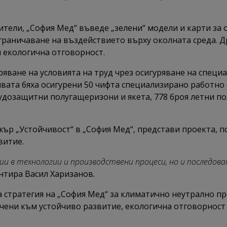
ители, „София Мед“ въведе „зелени“ модели и карти за
раничаване на въздействието върху околната среда. Д
и екологична отговорност.
яване на условията на труд чрез осигуряване на специ
ивата бяха осигурени 50 чифта специализирано работно 
удозащитни полугащеризони и якета, 778 броя летни пол
ър „Устойчивост“ в „София Мед“, представи проекта, п
витие.
и в технологии и производствени процеси, но и последов
нтира Васил Харизанов.
 стратегия на „София Мед“ за климатично неутрално пр
чени към устойчиво развитие, екологична отговорност