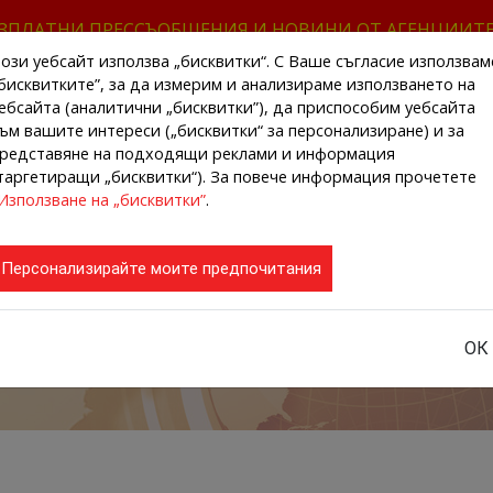
ЗПЛАТНИ ПРЕССЪОБЩЕНИЯ И НОВИНИ ОТ АГЕНЦИИТ
ози уебсайт използва „бисквитки“. С Ваше съгласие използвам
бисквитките”, за да измерим и анализираме използването на
ебсайта (аналитични „бисквитки”), да приспособим уебсайта
ъм вашите интереси („бисквитки“ за персонализиране) и за
редставяне на подходящи реклами и информация
НАЧАЛО
НОВИНИ ОТ АГЕНЦИИТЕ
РЕГИ
таргетиращи „бисквитки“). За повече информация прочетете
Използване на „бисквитки”
.
Персонализирайте моите предпочитания
ОК