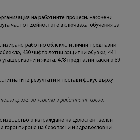
 организация на работните процеси, насочени
руга част от дейностите включваха обучения за
ализирано работно облекло и лични предпазни
облекло, 450 чифта летни защитни обувки, 441
угащеризони и якета, 478 предпазни каски и 89
остигнатите резултати и постави фокус върху
ателна грижа за хората и работната среда.
оизводство и изграждане на цялостен „зелен“
 и гарантиране на безопасни и здравословни