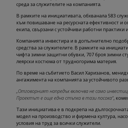
среда за служителите на компанията.
В рамките на инициативата, обхванала 583 служ
към повишаване на ресурсната ефективност и ог
екипа, свързани с устойчиви работни практики 
Компанията инвестира и в допълнително подобр
средства за служителите. В рамките на инициат
чифта зимни защитни обувки, 707 броя зимни ст
леярски костюма от трудногорима материя.
По време на събитието Васил Харизанов, менидж
ангажимента на компанията за устойчивото раз
„Отговорният напредък включва не само инвестици
Проектът е още една стъпка в тази посока“
, коме
Тази инициатива е в подкрепа на дългосрочната
модел на производство и фирмена култура, насо
условия на труд за всички служители.