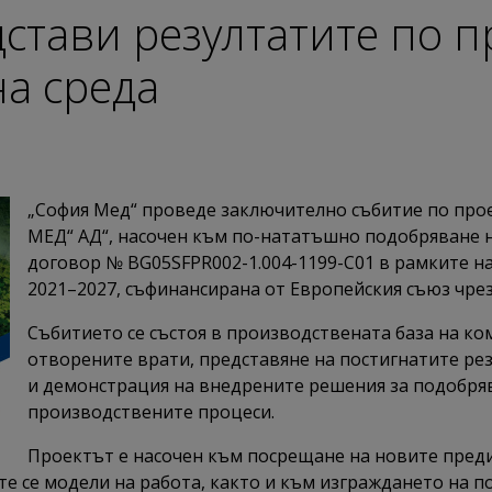
стави резултатите по п
на среда
„София Мед“ проведе заключително събитие по п
МЕД“ АД“, насочен към по-нататъшно подобряване н
договор № BG05SFPR002-1.004-1199-C01 в рамките н
2021–2027, съфинансирана от Европейския съюз чре
Събитието се състоя в производствената база на ко
отворените врати, представяне на постигнатите ре
и демонстрация на внедрените решения за подобряв
производствените процеси.
Проектът е насочен към посрещане на новите преди
 се модели на работа, както и към изграждането на по