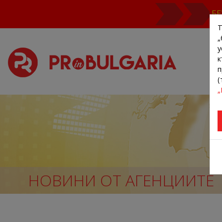
БЕ
Т
„
у
к
п
(
„
НОВИНИ ОТ АГЕНЦИИТЕ