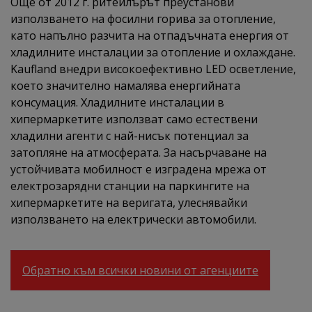
Още от 2012 г. ритейлърът преустанови
използването на фосилни горива за отопление,
като напълно разчита на отпадъчната енергия от
хладилните инсталации за отопление и охлаждане.
Kaufland внедри високоефективно LED осветление,
което значително намалява енергийната
консумация. Хладилните инсталации в
хипермаркетите използват само естествени
хладилни агенти с най-нисък потенциал за
затопляне на атмосферата. За насърчаване на
устойчивата мобилност е изградена мрежа от
електрозарядни станции на паркингите на
хипермаркетите на веригата, улеснявайки
използването на електрически автомобили.
Обратно към всички новини от агенциите