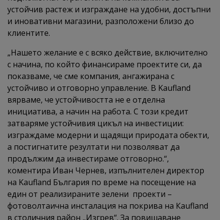
устойчив растеж и изграждане на удобни, достъпни
и иновативни магазини, разположени близо до
клиентите.
„Нашето желание е с всяко действие, включително
с начина, по който финансираме проектите си, да
показваме, че сме компания, ангажирана с
устойчиво и отговорно управление. В Kaufland
вярваме, че устойчивостта не е отделна
инициатива, а начин на работа. С този кредит
затваряме устойчивия цикъл на инвестиции:
изграждаме модерни и щадящи природата обекти,
а постигнатите резултати ни позволяват да
продължим да инвестираме отговорно.“,
коментира Иван Чернев, изпълнителен директор
на Kaufland България по време на посещение на
един от реализираните зелени проекти –
фотоволтаична инсталация на покрива на Кaufland
в столичния район „Изгрев“. За повишаване