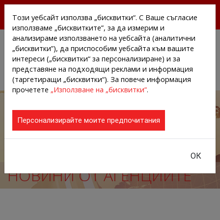
БЕЗПЛАТНИ ПРЕССЪОБЩЕНИЯ И НОВИНИ ОТ
Този уебсайт използва „бисквитки“. С Ваше съгласие
АГЕНЦИИТЕ И КОМПАНИИТЕ
използваме „бисквитките”, за да измерим и
анализираме използването на уебсайта (аналитични
„бисквитки”), да приспособим уебсайта към вашите
интереси („бисквитки“ за персонализиране) и за
представяне на подходящи реклами и информация
(таргетиращи „бисквитки“). За повече информация
прочетете
„Използване на „бисквитки”
.
Персонализирайте моите предпочитания
ОК
НОВИНИ ОТ АГЕНЦИИТЕ