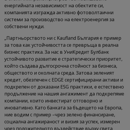
енергийната независимост на обектите си,
компанията изгражда активно фотоволтаични
системи за производство на електроенергия за
собствени нужди.
„Партньорството ни с Kaufland България е пример
за това как устойчивостта се превръща в реална
бизнес практика. За нас в УниКредит Булбанк
устойчивото развитие е стратегически приоритет,
който създава дългосрочна стойност за бизнеса,
обществото и околната среда. Затова зеленият
кредит, обезпечен с EDGE сертифицирани активи и
подкрепен от доказани ESG практики, е естествено
продължение на нашия ангажимент да подкрепяме
компании, които инвестират отговорно и
иновативно. Като банката за бъдещето на Европа,
ние водим с пример –чрез зелено финансиране,
социална ангажираност и визия за успех, измерен
чрез положителното въздействие върху света