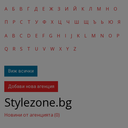
А
Б
В
Г
Д
Е
Ж
З
И
Й
К
Л
М
Н
О
П
Р
С
Т
У
Ф
Х
Ц
Ч
Ш
Щ
Ъ
Ь
Ю
Я
A
B
C
D
E
F
G
H
I
J
K
L
M
N
O
P
Q
R
S
T
U
V
W
X
Y
Z
Виж всички
Добави нова агенция
Stylezone.bg
Новини от агенцията (0)