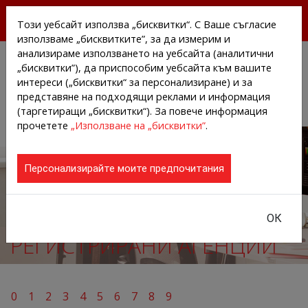
БЕЗПЛАТНИ ПРЕССЪОБЩЕНИЯ И НОВИНИ ОТ
Този уебсайт използва „бисквитки“. С Ваше съгласие
АГЕНЦИИТЕ И КОМПАНИИТЕ
използваме „бисквитките”, за да измерим и
анализираме използването на уебсайта (аналитични
„бисквитки”), да приспособим уебсайта към вашите
интереси („бисквитки“ за персонализиране) и за
представяне на подходящи реклами и информация
(таргетиращи „бисквитки“). За повече информация
прочетете
„Използване на „бисквитки”
.
Персонализирайте моите предпочитания
ОК
РЕГИСТРИРАНИ АГЕНЦИИ
0
1
2
3
4
5
6
7
8
9