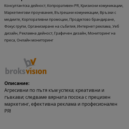
Консултантска дейност,
Копроративен PR,
Кризисни комуникации,
Маркетингови проучвания,
Вътрешни комуникации,
Връзки с
медиите,
Корпоративни промоции,
Продуктово брандиране,
Фокус групи,
Организиране на събития,
Интернет реклама,
Уеб
дизайн,
Рекламна дейност,
Графичен дизайн,
Мониторинг на
преса,
Онлайн мониторинг
Описание:
Агресивни по пътя към успеха; креативни и
гъвкави; следваме вярната посока с прецизен
маркетинг, ефективна реклама и професионален
PR!