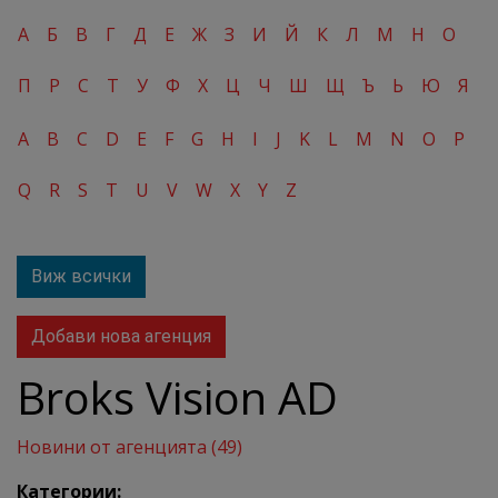
А
Б
В
Г
Д
Е
Ж
З
И
Й
К
Л
М
Н
О
П
Р
С
Т
У
Ф
Х
Ц
Ч
Ш
Щ
Ъ
Ь
Ю
Я
A
B
C
D
E
F
G
H
I
J
K
L
M
N
O
P
Q
R
S
T
U
V
W
X
Y
Z
Виж всички
Добави нова агенция
Broks Vision AD
Новини от агенцията (49)
Категории: