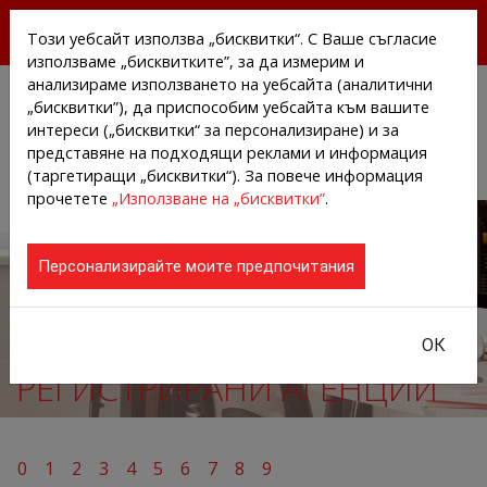
БЕЗПЛАТНИ ПРЕССЪОБЩЕНИЯ И НОВИНИ ОТ
Този уебсайт използва „бисквитки“. С Ваше съгласие
АГЕНЦИИТЕ И КОМПАНИИТЕ
използваме „бисквитките”, за да измерим и
анализираме използването на уебсайта (аналитични
„бисквитки”), да приспособим уебсайта към вашите
интереси („бисквитки“ за персонализиране) и за
представяне на подходящи реклами и информация
(таргетиращи „бисквитки“). За повече информация
прочетете
„Използване на „бисквитки”
.
Персонализирайте моите предпочитания
ОК
РЕГИСТРИРАНИ АГЕНЦИИ
0
1
2
3
4
5
6
7
8
9