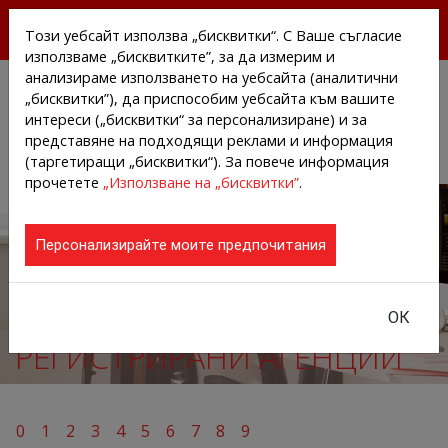
БЕЗПЛАТНИ ПРЕССЪОБЩЕНИЯ И НОВИНИ ОТ
Този уебсайт използва „бисквитки“. С Ваше съгласие
АГЕНЦИИТЕ И КОМПАНИИТЕ
използваме „бисквитките”, за да измерим и
анализираме използването на уебсайта (аналитични
„бисквитки”), да приспособим уебсайта към вашите
интереси („бисквитки“ за персонализиране) и за
представяне на подходящи реклами и информация
(таргетиращи „бисквитки“). За повече информация
прочетете
„Използване на „бисквитки”
.
Персонализирайте моите предпочитания
ОК
РЕГИСТРИРАНИ АГЕНЦИИ
0
1
2
3
4
5
6
7
8
9