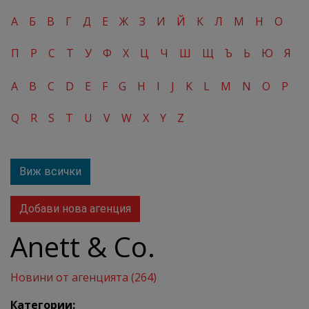
А
Б
В
Г
Д
Е
Ж
З
И
Й
К
Л
М
Н
О
П
Р
С
Т
У
Ф
Х
Ц
Ч
Ш
Щ
Ъ
Ь
Ю
Я
A
B
C
D
E
F
G
H
I
J
K
L
M
N
O
P
Q
R
S
T
U
V
W
X
Y
Z
Виж всички
Добави нова агенция
Anett & Co.
Новини от агенцията (264)
Категории: