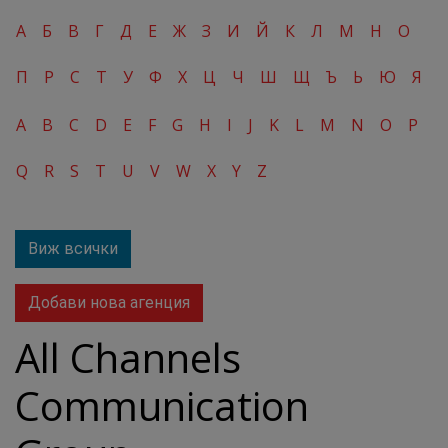
А
Б
В
Г
Д
Е
Ж
З
И
Й
К
Л
М
Н
О
П
Р
С
Т
У
Ф
Х
Ц
Ч
Ш
Щ
Ъ
Ь
Ю
Я
A
B
C
D
E
F
G
H
I
J
K
L
M
N
O
P
Q
R
S
T
U
V
W
X
Y
Z
Виж всички
Добави нова агенция
All Channels
Communication