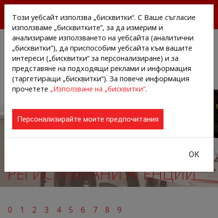
БЕЗПЛАТНИ ПРЕССЪОБЩЕНИЯ И НОВИНИ ОТ
Този уебсайт използва „бисквитки“. С Ваше съгласие
АГЕНЦИИТЕ И КОМПАНИИТЕ
използваме „бисквитките”, за да измерим и
анализираме използването на уебсайта (аналитични
„бисквитки”), да приспособим уебсайта към вашите
интереси („бисквитки“ за персонализиране) и за
представяне на подходящи реклами и информация
(таргетиращи „бисквитки“). За повече информация
прочетете
„Използване на „бисквитки”
.
Персонализирайте моите предпочитания
ОК
РЕГИСТРИРАНИ АГЕНЦИИ
0
1
2
3
4
5
6
7
8
9