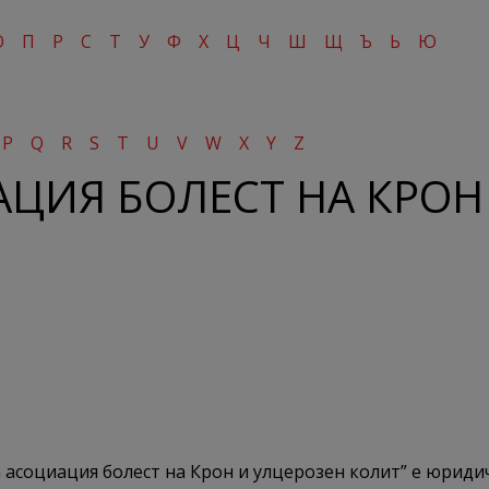
О
П
Р
С
Т
У
Ф
Х
Ц
Ч
Ш
Щ
Ъ
Ь
Ю
P
Q
R
S
T
U
V
W
X
Y
Z
ЦИЯ БОЛЕСТ НА КРОН
 асоциация болест на Крон и улцерозен колит” е юриди