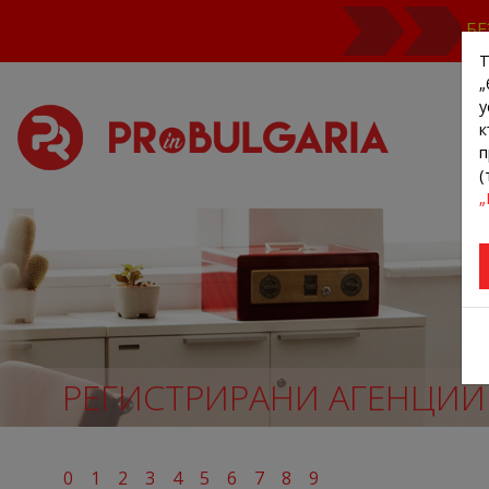
БЕ
Т
„
у
к
п
(
„
РЕГИСТРИРАНИ АГЕНЦИИ
0
1
2
3
4
5
6
7
8
9