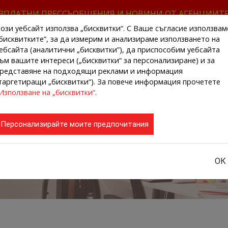
ЗПЛАТНИ ПРЕССЪОБЩЕНИЯ И НОВИНИ ОТ АГЕНЦИИТ
ози уебсайт използва „бисквитки“. С Ваше съгласие използвам
бисквитките”, за да измерим и анализираме използването на
ебсайта (аналитични „бисквитки”), да приспособим уебсайта
ъм вашите интереси („бисквитки“ за персонализиране) и за
редставяне на подходящи реклами и информация
НАЧАЛО
НОВИНИ ОТ АГЕНЦИИТЕ
РЕГИ
таргетиращи „бисквитки“). За повече информация прочетете
Използване на „бисквитки”
.
Персонализирайте моите предпочитания
ОК