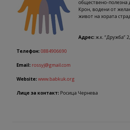
обществено-полезна д
Крон, водени от жела
живот на хората стра
Адрес:
ж.к. “Дружба” 2,
Телефон:
0884906690
Email:
rossyj@gmail.com
Website:
www.babkuk.org
Лице за контакт:
Росица Чернева