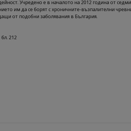
ейност. Учредено е в началото на 2012 година от седми
нието им да се борят с хроничните-възпалителни чревн
дащи от подобни заболявания в България.
 бл. 212