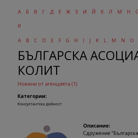
А
Б
В
Г
Д
Е
Ж
З
И
Й
К
Л
М
Н
Я
A
B
C
D
E
F
G
H
I
J
K
L
M
N
O
БЪЛГАРСКА АСОЦИА
КОЛИТ
Новини от агенцията (1)
Категории:
Консултантска дейност
Описание:
Сдружение “Българска