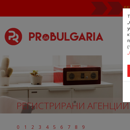
БЕ
Т
„
у
к
п
(
„
РЕГИСТРИРАНИ АГЕНЦИИ
0
1
2
3
4
5
6
7
8
9