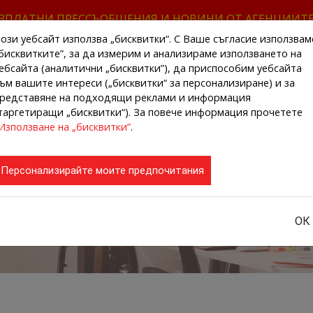
ЗПЛАТНИ ПРЕССЪОБЩЕНИЯ И НОВИНИ ОТ АГЕНЦИИТ
ози уебсайт използва „бисквитки“. С Ваше съгласие използвам
бисквитките”, за да измерим и анализираме използването на
ебсайта (аналитични „бисквитки”), да приспособим уебсайта
ъм вашите интереси („бисквитки“ за персонализиране) и за
редставяне на подходящи реклами и информация
НАЧАЛО
НОВИНИ ОТ АГЕНЦИИТЕ
РЕГИ
таргетиращи „бисквитки“). За повече информация прочетете
Използване на „бисквитки”
.
Персонализирайте моите предпочитания
ОК