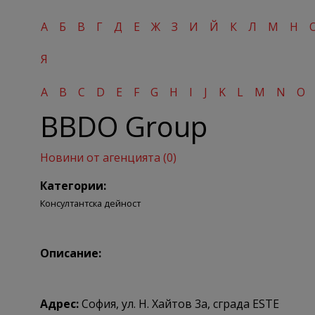
А
Б
В
Г
Д
Е
Ж
З
И
Й
К
Л
М
Н
Я
A
B
C
D
E
F
G
H
I
J
K
L
M
N
O
BBDO Group
Новини от агенцията (0)
Категории:
Консултантска дейност
Описание:
Адрес:
София, ул. Н. Хайтов 3а, сграда ESTE