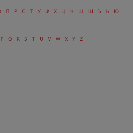
О
П
Р
С
Т
У
Ф
Х
Ц
Ч
Ш
Щ
Ъ
Ь
Ю
P
Q
R
S
T
U
V
W
X
Y
Z