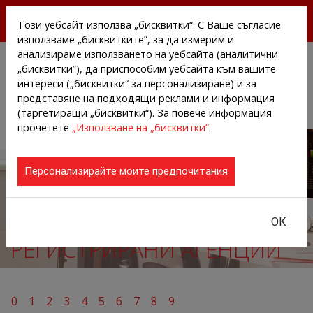
БЕЗПЛАТНИ ПРЕССЪОБЩЕНИЯ И НОВИНИ ОТ
Този уебсайт използва „бисквитки“. С Ваше съгласие
АГЕНЦИИТЕ И КОМПАНИИТЕ
използваме „бисквитките”, за да измерим и
анализираме използването на уебсайта (аналитични
„бисквитки”), да приспособим уебсайта към вашите
интереси („бисквитки“ за персонализиране) и за
представяне на подходящи реклами и информация
(таргетиращи „бисквитки“). За повече информация
прочетете
„Използване на „бисквитки”
.
Персонализирайте моите предпочитания
ОК
РЕГИСТРИРАНИ АГЕНЦИИ
0
1
2
3
4
5
6
7
8
9