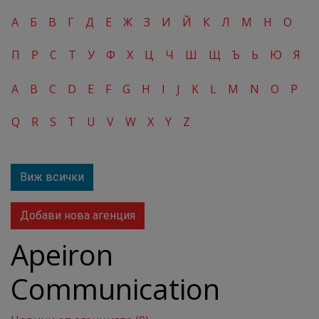
А
Б
В
Г
Д
Е
Ж
З
И
Й
К
Л
М
Н
О
П
Р
С
Т
У
Ф
Х
Ц
Ч
Ш
Щ
Ъ
Ь
Ю
Я
A
B
C
D
E
F
G
H
I
J
K
L
M
N
O
P
Q
R
S
T
U
V
W
X
Y
Z
Виж всички
Добави нова агенция
Apeiron
Communication