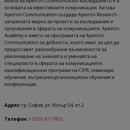
екипа на Apeiron Communication изследването е в
основата на ефективните комуникации. Затова
Apeiron Communication създаде Apeiron Research -
запазената марка за проекти за изследвания и
проучвания в сферата на комуникациите. Apeiron
Academy е името на програмата на Apeiron
Communication за дейности, които имат за цел да
предоставят разнообразни възможности за
увеличаване на знанията и уменията на
специалисти в сферата на комуникациите:
квалификационни програми на CIPR, семинари,
обучения, вътрешноорганизационн обучения и
конференции.
Адрес:
гр. София, ул. Искър 54, ет.2
Телефон:
+3592/ 8117855