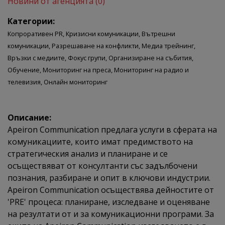
Новини от агенцията (0)
Категории:
Копроративен PR,
Кризисни комуникации,
Вътрешни
комуникации,
Разрешаване на конфликти,
Медиа трейнинг,
Връзки с медиите,
Фокус групи,
Организиране на събития,
Обучение,
Мониторинг на преса,
Мониторинг на радио и
телевизия,
Онлайн мониторинг
Описание:
Apeiron Communication предлага услуги в сферата на
комуникациите, които имат предимството на
стратегическия анализ и планиране и се
осъществяват от консултанти със задълбочени
познания, разбиране и опит в ключови индустрии.
Apeiron Communication осъществява дейностите от
'PRE' процеса: планиране, изследване и оценяване
на резултати от и за комуникационни програми. За