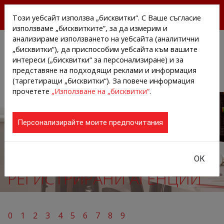
БЕЗПЛАТНИ ПРЕССЪОБЩЕНИЯ И НОВИНИ ОТ
Този уебсайт използва „бисквитки“. С Ваше съгласие
АГЕНЦИИТЕ И КОМПАНИИТЕ
използваме „бисквитките”, за да измерим и
анализираме използването на уебсайта (аналитични
„бисквитки”), да приспособим уебсайта към вашите
интереси („бисквитки“ за персонализиране) и за
представяне на подходящи реклами и информация
(таргетиращи „бисквитки“). За повече информация
прочетете
„Използване на „бисквитки”
.
Персонализирайте моите предпочитания
ОК
РЕГИСТРИРАНИ АГЕНЦИИ
0
1
2
3
4
5
6
7
8
9