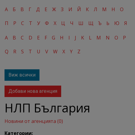
А
Б
В
Г
Д
Е
Ж
З
И
Й
К
Л
М
Н
О
П
Р
С
Т
У
Ф
Х
Ц
Ч
Ш
Щ
Ъ
Ь
Ю
Я
A
B
C
D
E
F
G
H
I
J
K
L
M
N
O
P
Q
R
S
T
U
V
W
X
Y
Z
Виж всички
Добави нова агенция
НЛП България
Новини от агенцията (0)
Категории: