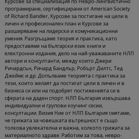
Курсове за специализация по Невро-лингвистично
програмиране, сертифицирани от American Society
of Richard Bandler, Курсове за постигане на цели в
личен и професионален план и Курсове за
разширяване на лидерски и комуникационни
умения. Разгръщаме теория и практика, като
предоставяме на български език книги и
електронни издания, дело на най-уважаваните НЛП
автори и консултанти, между които Джери
Ричардсън, Ричард Бандлър, Робърт Дилтс, Тед
Джеймс и др. Допълваме теорията с практика за
тези, които желаят да постигат цели в личен и в
бизнеса си или на подобрят постиженията си в
сферата на даден спорт. НЛП България извършава
индивидуални и групови коучинг сесии,
консултации. Визия Ние от НЛП България смятаме,
че грижата за човешката вътрешност е също
толкова увлекателна и важна, колкото грижата за
материалното здраве. Работим за това, невро-