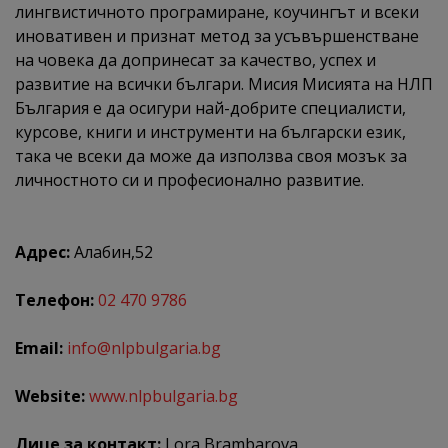
лингвистичното програмиране, коучингът и всеки
иновативен и признат метод за усъвършенстване
на човека да допринесат за качество, успех и
развитие на всички българи. Мисия Мисията на НЛП
България е да осигури най-добрите специалисти,
курсове, книги и инструменти на български език,
така че всеки да може да използва своя мозък за
личностното си и професионално развитие.
Адрес:
Алабин,52
Телефон:
02 470 9786
Email:
info@nlpbulgaria.bg
Website:
www.nlpbulgaria.bg
Лице за контакт:
Lora Brambarova