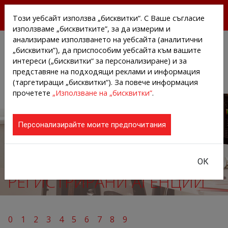
БЕЗПЛАТНИ ПРЕССЪОБЩЕНИЯ И НОВИНИ ОТ
Този уебсайт използва „бисквитки“. С Ваше съгласие
АГЕНЦИИТЕ И КОМПАНИИТЕ
използваме „бисквитките”, за да измерим и
анализираме използването на уебсайта (аналитични
„бисквитки”), да приспособим уебсайта към вашите
интереси („бисквитки“ за персонализиране) и за
представяне на подходящи реклами и информация
(таргетиращи „бисквитки“). За повече информация
прочетете
„Използване на „бисквитки”
.
Персонализирайте моите предпочитания
ОК
РЕГИСТРИРАНИ АГЕНЦИИ
0
1
2
3
4
5
6
7
8
9