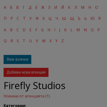
А
Б
В
Г
Д
Е
Ж
З
И
Й
К
Л
М
Н
О
П
Р
С
Т
У
Ф
Х
Ц
Ч
Ш
Щ
Ъ
Ь
Ю
Я
A
B
C
D
E
F
G
H
I
J
K
L
M
N
O
P
Q
R
S
T
U
V
W
X
Y
Z
Виж всички
Добави нова агенция
Firefly Studios
Новини от агенцията (1)
Категории: