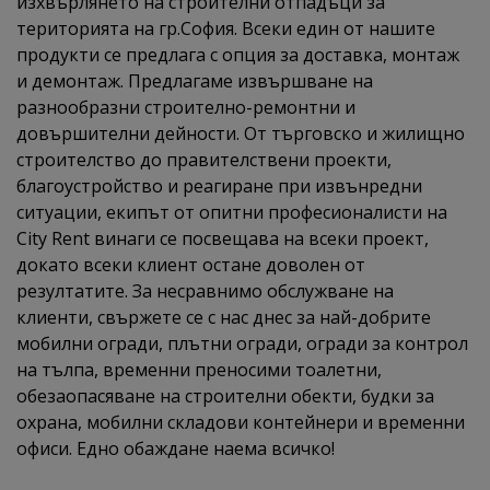
изхвърлянето на строителни отпадъци за
територията на гр.София. Всеки един от нашите
продукти се предлага с опция за доставка, монтаж
и демонтаж. Предлагаме извършване на
разнообразни строително-ремонтни и
довършителни дейности. От търговско и жилищно
строителство до правителствени проекти,
благоустройство и реагиране при извънредни
ситуации, екипът от опитни професионалисти на
City Rent винаги се посвещава на всеки проект,
докато всеки клиент остане доволен от
резултатите. За несравнимо обслужване на
клиенти, свържете се с нас днес за най-добрите
мобилни огради, плътни огради, огради за контрол
на тълпа, временни преносими тоалетни,
обезаопасяване на строителни обекти, будки за
охрана, мобилни складови контейнери и временни
офиси. Едно обаждане наема всичко!