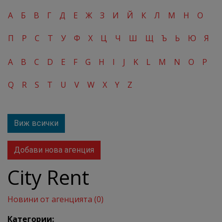
А
Б
В
Г
Д
Е
Ж
З
И
Й
К
Л
М
Н
О
П
Р
С
Т
У
Ф
Х
Ц
Ч
Ш
Щ
Ъ
Ь
Ю
Я
A
B
C
D
E
F
G
H
I
J
K
L
M
N
O
P
Q
R
S
T
U
V
W
X
Y
Z
Виж всички
Добави нова агенция
City Rent
Новини от агенцията (0)
Категории: