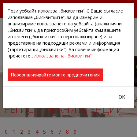
БЕЗПЛАТНИ ПРЕССЪОБЩЕНИЯ И НОВИНИ ОТ
Този уебсайт използва „бисквитки“. С Ваше съгласие
АГЕНЦИИТЕ И КОМПАНИИТЕ
използваме „бисквитките”, за да измерим и
анализираме използването на уебсайта (аналитични
„бисквитки”), да приспособим уебсайта към вашите
интереси („бисквитки“ за персонализиране) и за
представяне на подходящи реклами и информация
(таргетиращи „бисквитки“). За повече информация
прочетете
„Използване на „бисквитки”
.
Персонализирайте моите предпочитания
ОК
РЕГИСТРИРАНИ АГЕНЦИИ
0
1
2
3
4
5
6
7
8
9