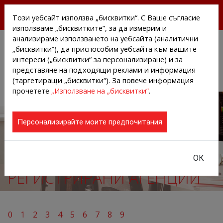
БЕЗПЛАТНИ ПРЕССЪОБЩЕНИЯ И НОВИНИ ОТ
Този уебсайт използва „бисквитки“. С Ваше съгласие
АГЕНЦИИТЕ И КОМПАНИИТЕ
използваме „бисквитките”, за да измерим и
анализираме използването на уебсайта (аналитични
„бисквитки”), да приспособим уебсайта към вашите
интереси („бисквитки“ за персонализиране) и за
представяне на подходящи реклами и информация
(таргетиращи „бисквитки“). За повече информация
прочетете
„Използване на „бисквитки”
.
Персонализирайте моите предпочитания
ОК
РЕГИСТРИРАНИ АГЕНЦИИ
0
1
2
3
4
5
6
7
8
9