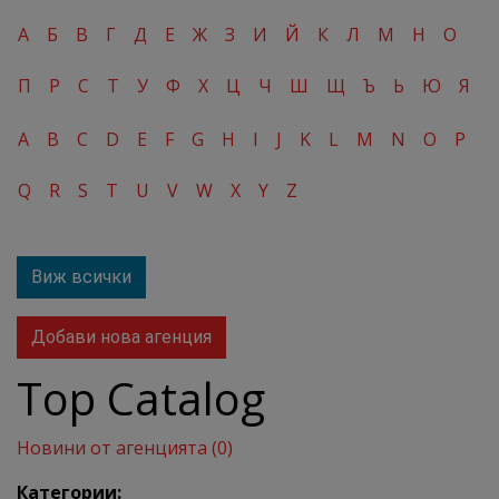
А
Б
В
Г
Д
Е
Ж
З
И
Й
К
Л
М
Н
О
П
Р
С
Т
У
Ф
Х
Ц
Ч
Ш
Щ
Ъ
Ь
Ю
Я
A
B
C
D
E
F
G
H
I
J
K
L
M
N
O
P
Q
R
S
T
U
V
W
X
Y
Z
Виж всички
Добави нова агенция
Top Catalog
Новини от агенцията (0)
Категории: