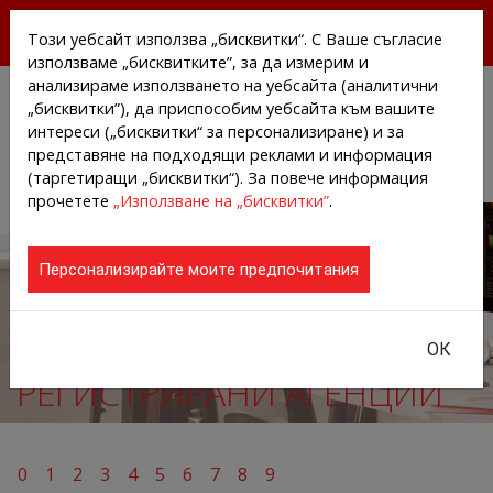
БЕЗПЛАТНИ ПРЕССЪОБЩЕНИЯ И НОВИНИ ОТ
Този уебсайт използва „бисквитки“. С Ваше съгласие
АГЕНЦИИТЕ И КОМПАНИИТЕ
използваме „бисквитките”, за да измерим и
анализираме използването на уебсайта (аналитични
„бисквитки”), да приспособим уебсайта към вашите
интереси („бисквитки“ за персонализиране) и за
представяне на подходящи реклами и информация
(таргетиращи „бисквитки“). За повече информация
прочетете
„Използване на „бисквитки”
.
Персонализирайте моите предпочитания
ОК
РЕГИСТРИРАНИ АГЕНЦИИ
0
1
2
3
4
5
6
7
8
9