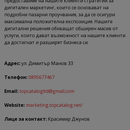
предоставяме на нашите клиенти стратегии за
дигитален маркетинг, които се основават на
подробни пазарни проучвания, за да се осигури
максимална положителна експозиция. Нашите
дигитални решения обхващат обширен масив от
услуги, които дават възможност на нашите клиенти
да достигнат и разширят бизнеса си.
Адрес:
ул. Димитър Манов 33
Телефон:
0895677467
Email:
topcatalogltd@gmail.com
Website:
marketing.topcatalog.net/
Лице за контакт:
Красимир Джунов