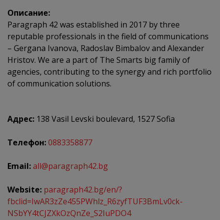
Описание:
Paragraph 42 was established in 2017 by three
reputable professionals in the field of communications
– Gergana Ivanova, Radoslav Bimbalov and Alexander
Hristov. We are a part of The Smarts big family of
agencies, contributing to the synergy and rich portfolio
of communication solutions.
Адрес:
138 Vasil Levski boulevard, 1527 Sofia
Телефон:
0883358877
Email:
all@paragraph42.bg
Website:
paragraph42.bg/en/?
fbclid=IwAR3zZe455PWhlz_R6zyfTUF3BmLv0ck-
NSbYY4tCJZXkOzQnZe_S2IuPDO4