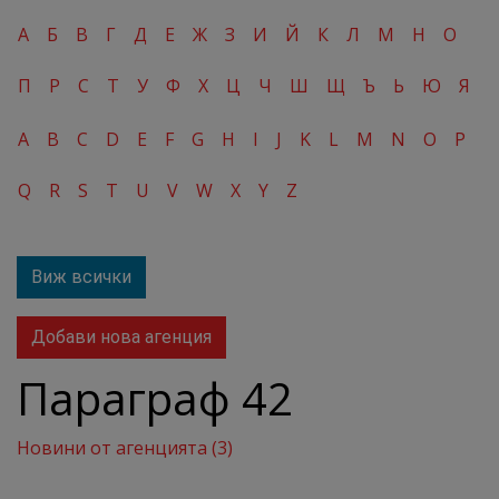
А
Б
В
Г
Д
Е
Ж
З
И
Й
К
Л
М
Н
О
П
Р
С
Т
У
Ф
Х
Ц
Ч
Ш
Щ
Ъ
Ь
Ю
Я
A
B
C
D
E
F
G
H
I
J
K
L
M
N
O
P
Q
R
S
T
U
V
W
X
Y
Z
Виж всички
Добави нова агенция
Параграф 42
Новини от агенцията (3)