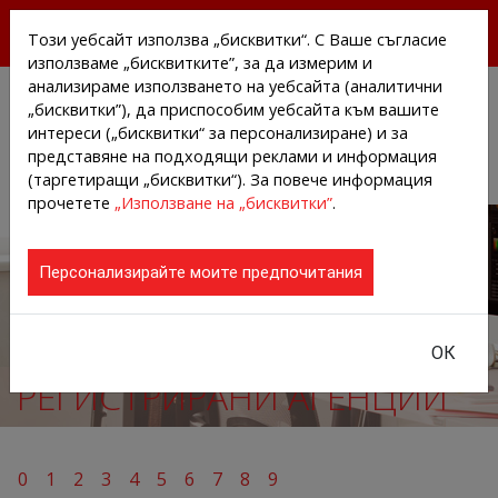
БЕЗПЛАТНИ ПРЕССЪОБЩЕНИЯ И НОВИНИ ОТ
Този уебсайт използва „бисквитки“. С Ваше съгласие
АГЕНЦИИТЕ И КОМПАНИИТЕ
използваме „бисквитките”, за да измерим и
анализираме използването на уебсайта (аналитични
„бисквитки”), да приспособим уебсайта към вашите
интереси („бисквитки“ за персонализиране) и за
представяне на подходящи реклами и информация
(таргетиращи „бисквитки“). За повече информация
прочетете
„Използване на „бисквитки”
.
Персонализирайте моите предпочитания
ОК
РЕГИСТРИРАНИ АГЕНЦИИ
0
1
2
3
4
5
6
7
8
9