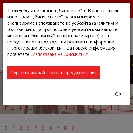
БЕЗПЛАТНИ ПРЕССЪОБЩЕНИЯ И НОВИНИ ОТ
Този уебсайт използва „бисквитки“. С Ваше съгласие
АГЕНЦИИТЕ И КОМПАНИИТЕ
използваме „бисквитките”, за да измерим и
анализираме използването на уебсайта (аналитични
„бисквитки”), да приспособим уебсайта към вашите
интереси („бисквитки“ за персонализиране) и за
представяне на подходящи реклами и информация
(таргетиращи „бисквитки“). За повече информация
прочетете
„Използване на „бисквитки”
.
Персонализирайте моите предпочитания
ОК
РЕГИСТРИРАНИ АГЕНЦИИ
0
1
2
3
4
5
6
7
8
9