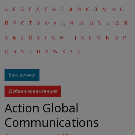
А
Б
В
Г
Д
Е
Ж
З
И
Й
К
Л
М
Н
О
П
Р
С
Т
У
Ф
Х
Ц
Ч
Ш
Щ
Ъ
Ь
Ю
Я
A
B
C
D
E
F
G
H
I
J
K
L
M
N
O
P
Q
R
S
T
U
V
W
X
Y
Z
Виж всички
Добави нова агенция
Action Global
Communications