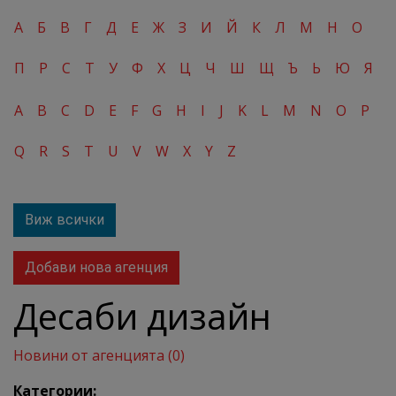
А
Б
В
Г
Д
Е
Ж
З
И
Й
К
Л
М
Н
О
П
Р
С
Т
У
Ф
Х
Ц
Ч
Ш
Щ
Ъ
Ь
Ю
Я
A
B
C
D
E
F
G
H
I
J
K
L
M
N
O
P
Q
R
S
T
U
V
W
X
Y
Z
Виж всички
Добави нова агенция
Десаби дизайн
Новини от агенцията (0)
Категории: