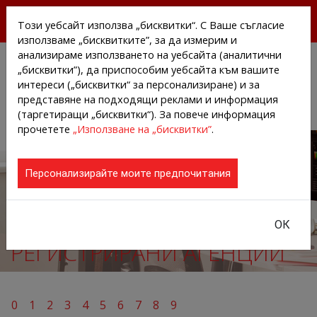
БЕЗПЛАТНИ ПРЕССЪОБЩЕНИЯ И НОВИНИ ОТ
Този уебсайт използва „бисквитки“. С Ваше съгласие
АГЕНЦИИТЕ И КОМПАНИИТЕ
използваме „бисквитките”, за да измерим и
анализираме използването на уебсайта (аналитични
„бисквитки”), да приспособим уебсайта към вашите
интереси („бисквитки“ за персонализиране) и за
представяне на подходящи реклами и информация
(таргетиращи „бисквитки“). За повече информация
прочетете
„Използване на „бисквитки”
.
Персонализирайте моите предпочитания
ОК
РЕГИСТРИРАНИ АГЕНЦИИ
0
1
2
3
4
5
6
7
8
9