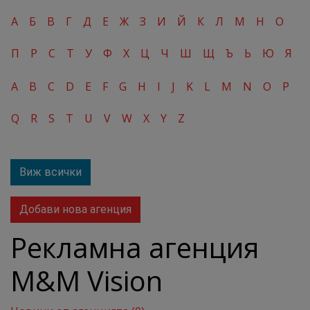
А
Б
В
Г
Д
Е
Ж
З
И
Й
К
Л
М
Н
О
П
Р
С
Т
У
Ф
Х
Ц
Ч
Ш
Щ
Ъ
Ь
Ю
Я
A
B
C
D
E
F
G
H
I
J
K
L
M
N
O
P
Q
R
S
T
U
V
W
X
Y
Z
Виж всички
Добави нова агенция
Рекламна агенция
M&M Vision