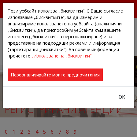
БЕЗПЛАТНИ ПРЕССЪОБЩЕНИЯ И НОВИНИ ОТ
Този уебсайт използва „бисквитки“. С Ваше съгласие
АГЕНЦИИТЕ И КОМПАНИИТЕ
използваме „бисквитките”, за да измерим и
анализираме използването на уебсайта (аналитични
„бисквитки”), да приспособим уебсайта към вашите
интереси („бисквитки“ за персонализиране) и за
представяне на подходящи реклами и информация
(таргетиращи „бисквитки“). За повече информация
прочетете
„Използване на „бисквитки”
.
Персонализирайте моите предпочитания
ОК
РЕГИСТРИРАНИ АГЕНЦИИ
0
1
2
3
4
5
6
7
8
9