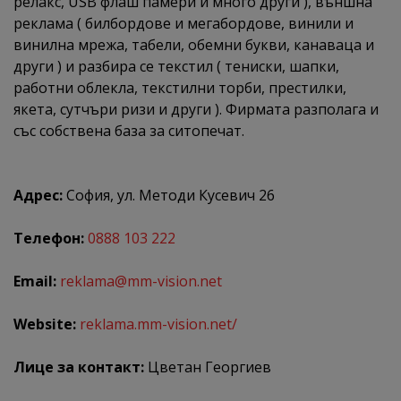
релакс, USB флаш памери и много други ), външна
реклама ( билбордове и мегабордове, винили и
винилна мрежа, табели, обемни букви, канаваца и
други ) и разбира се текстил ( тениски, шапки,
работни облекла, текстилни торби, престилки,
якета, сутчъри ризи и други ). Фирмата разполага и
със собствена база за ситопечат.
Адрес:
София, ул. Методи Кусевич 26
Телефон:
0888 103 222
Email:
reklama@mm-vision.net
Website:
reklama.mm-vision.net/
Лице за контакт:
Цветан Георгиев