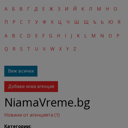
А
Б
В
Г
Д
Е
Ж
З
И
Й
К
Л
М
Н
О
П
Р
С
Т
У
Ф
Х
Ц
Ч
Ш
Щ
Ъ
Ь
Ю
Я
A
B
C
D
E
F
G
H
I
J
K
L
M
N
O
P
Q
R
S
T
U
V
W
X
Y
Z
Виж всички
Добави нова агенция
NiamaVreme.bg
Новини от агенцията (1)
Категории: