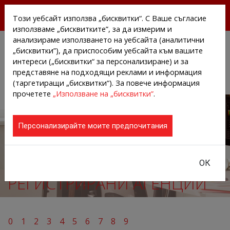
БЕЗПЛАТНИ ПРЕССЪОБЩЕНИЯ И НОВИНИ ОТ
Този уебсайт използва „бисквитки“. С Ваше съгласие
АГЕНЦИИТЕ И КОМПАНИИТЕ
използваме „бисквитките”, за да измерим и
анализираме използването на уебсайта (аналитични
„бисквитки”), да приспособим уебсайта към вашите
интереси („бисквитки“ за персонализиране) и за
представяне на подходящи реклами и информация
(таргетиращи „бисквитки“). За повече информация
прочетете
„Използване на „бисквитки”
.
Персонализирайте моите предпочитания
ОК
РЕГИСТРИРАНИ АГЕНЦИИ
0
1
2
3
4
5
6
7
8
9