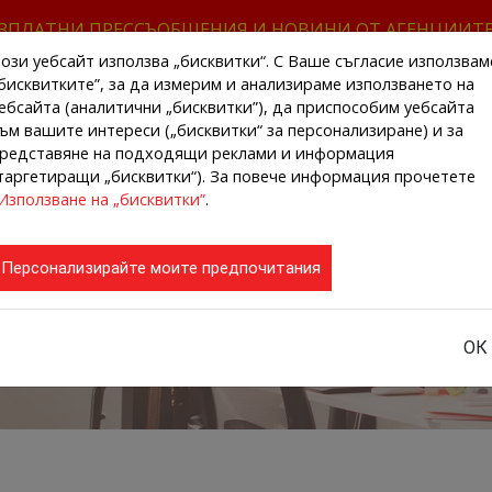
ЗПЛАТНИ ПРЕССЪОБЩЕНИЯ И НОВИНИ ОТ АГЕНЦИИТ
ози уебсайт използва „бисквитки“. С Ваше съгласие използвам
бисквитките”, за да измерим и анализираме използването на
ебсайта (аналитични „бисквитки”), да приспособим уебсайта
ъм вашите интереси („бисквитки“ за персонализиране) и за
редставяне на подходящи реклами и информация
НАЧАЛО
НОВИНИ ОТ АГЕНЦИИТЕ
РЕГИ
таргетиращи „бисквитки“). За повече информация прочетете
Използване на „бисквитки”
.
Персонализирайте моите предпочитания
ОК