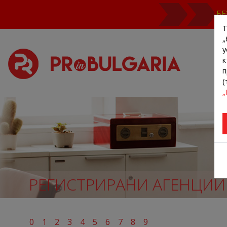
БЕ
Т
„
у
к
п
(
„
РЕГИСТРИРАНИ АГЕНЦИИ
0
1
2
3
4
5
6
7
8
9