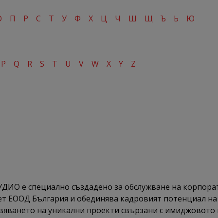
О
П
Р
С
Т
У
Ф
Х
Ц
Ч
Ш
Щ
Ъ
Ь
Ю
P
Q
R
S
T
U
V
W
X
Y
Z
О е специално създадено за обслужване на корпорати
ет ЕООД България и обединява кадровият потенциал на 
вяването на уникални проекти свързани с имиджовото 