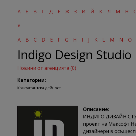
А
Б
В
Г
Д
Е
Ж
З
И
Й
К
Л
М
Н
Я
A
B
C
D
E
F
G
H
I
J
K
L
M
N
O
Indigo Design Studio
Новини от агенцията (0)
Категории:
Консултантска дейност
Описание:
ИНДИГО ДИЗАЙН СТУДИ
проект на Максофт Н
дизайнери в осъщест