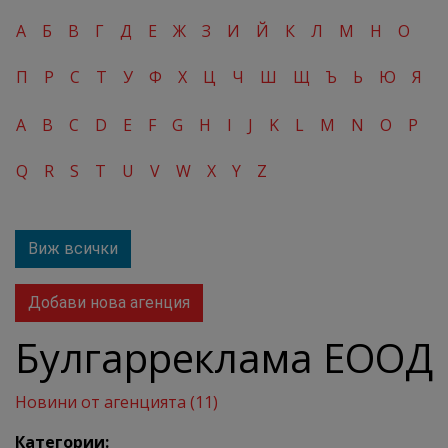
А
Б
В
Г
Д
Е
Ж
З
И
Й
К
Л
М
Н
О
П
Р
С
Т
У
Ф
Х
Ц
Ч
Ш
Щ
Ъ
Ь
Ю
Я
A
B
C
D
E
F
G
H
I
J
K
L
M
N
O
P
Q
R
S
T
U
V
W
X
Y
Z
Виж всички
Добави нова агенция
Булгарреклама ЕООД
Новини от агенцията (11)
Категории: