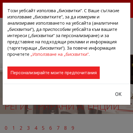
БЕЗПЛАТНИ ПРЕССЪОБЩЕНИЯ И НОВИНИ ОТ
Този уебсайт използва „бисквитки“. С Ваше съгласие
АГЕНЦИИТЕ И КОМПАНИИТЕ
използваме „бисквитките”, за да измерим и
анализираме използването на уебсайта (аналитични
„бисквитки”), да приспособим уебсайта към вашите
интереси („бисквитки“ за персонализиране) и за
представяне на подходящи реклами и информация
(таргетиращи „бисквитки“). За повече информация
прочетете
„Използване на „бисквитки”
.
Персонализирайте моите предпочитания
ОК
РЕГИСТРИРАНИ АГЕНЦИИ
0
1
2
3
4
5
6
7
8
9