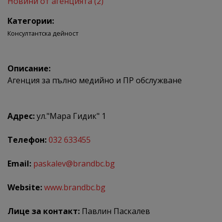
Новини от агенцията (2)
Категории:
Консултантска дейност
Описание:
Агенция за пълно медийно и ПР обслужване
Адрес:
ул."Мара Гидик" 1
Телефон:
032 633455
Email:
paskalev@brandbc.bg
Website:
www.brandbc.bg
Лице за контакт:
Павлин Паскалев