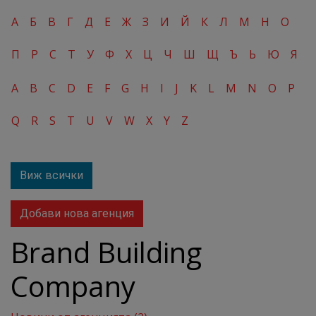
А
Б
В
Г
Д
Е
Ж
З
И
Й
К
Л
М
Н
О
П
Р
С
Т
У
Ф
Х
Ц
Ч
Ш
Щ
Ъ
Ь
Ю
Я
A
B
C
D
E
F
G
H
I
J
K
L
M
N
O
P
Q
R
S
T
U
V
W
X
Y
Z
Виж всички
Добави нова агенция
Brand Building
Company