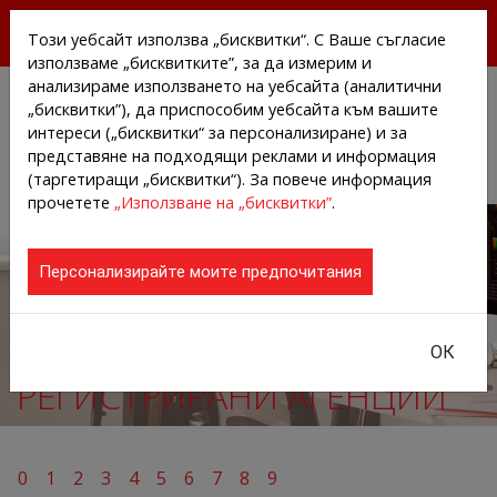
БЕЗПЛАТНИ ПРЕССЪОБЩЕНИЯ И НОВИНИ ОТ
Този уебсайт използва „бисквитки“. С Ваше съгласие
АГЕНЦИИТЕ И КОМПАНИИТЕ
използваме „бисквитките”, за да измерим и
анализираме използването на уебсайта (аналитични
„бисквитки”), да приспособим уебсайта към вашите
интереси („бисквитки“ за персонализиране) и за
представяне на подходящи реклами и информация
(таргетиращи „бисквитки“). За повече информация
прочетете
„Използване на „бисквитки”
.
Персонализирайте моите предпочитания
ОК
РЕГИСТРИРАНИ АГЕНЦИИ
0
1
2
3
4
5
6
7
8
9