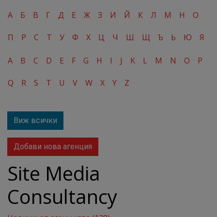
А
Б
В
Г
Д
Е
Ж
З
И
Й
К
Л
М
Н
О
П
Р
С
Т
У
Ф
Х
Ц
Ч
Ш
Щ
Ъ
Ь
Ю
Я
A
B
C
D
E
F
G
H
I
J
K
L
M
N
O
P
Q
R
S
T
U
V
W
X
Y
Z
Виж всички
Добави нова агенция
Site Media
Consultancy