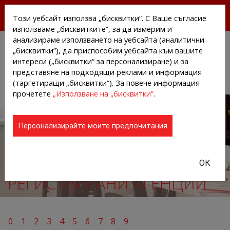
БЕЗПЛАТНИ ПРЕССЪОБЩЕНИЯ И НОВИНИ ОТ
Този уебсайт използва „бисквитки“. С Ваше съгласие
АГЕНЦИИТЕ И КОМПАНИИТЕ
използваме „бисквитките”, за да измерим и
анализираме използването на уебсайта (аналитични
„бисквитки”), да приспособим уебсайта към вашите
интереси („бисквитки“ за персонализиране) и за
представяне на подходящи реклами и информация
(таргетиращи „бисквитки“). За повече информация
прочетете
„Използване на „бисквитки”
.
Персонализирайте моите предпочитания
ОК
РЕГИСТРИРАНИ АГЕНЦИИ
0
1
2
3
4
5
6
7
8
9