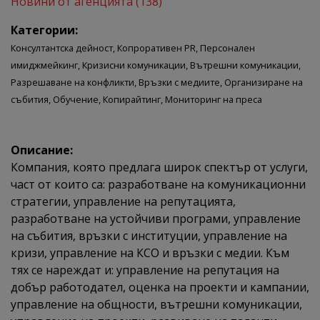
Новини от агенцията (138)
Категории:
Консултантска дейност,
Копроративен PR,
Персонален
имиджмейкинг,
Кризисни комуникации,
Вътрешни комуникации,
Разрешаване на конфликти,
Връзки с медиите,
Организиране на
събития,
Обучение,
Копирайтинг,
Мониторинг на преса
Описание:
Компания, която предлага широк спектър от услуги,
част от които са: разработване на комуникационни
стратегии, управление на репутацията,
разработване на устойчиви програми, управление
на събития, връзки с институции, управление на
кризи, управление на КСО и връзки с медии. Към
тях се нареждат и: управление на репутация на
добър работодател, оценка на проекти и кампании,
управление на общности, вътрешни комуникации,