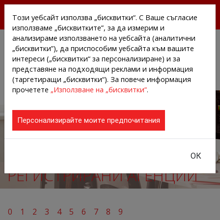
БЕЗПЛАТНИ ПРЕССЪОБЩЕНИЯ И НОВИНИ ОТ
Този уебсайт използва „бисквитки“. С Ваше съгласие
АГЕНЦИИТЕ И КОМПАНИИТЕ
използваме „бисквитките”, за да измерим и
анализираме използването на уебсайта (аналитични
„бисквитки”), да приспособим уебсайта към вашите
интереси („бисквитки“ за персонализиране) и за
представяне на подходящи реклами и информация
(таргетиращи „бисквитки“). За повече информация
прочетете
„Използване на „бисквитки”
.
Персонализирайте моите предпочитания
ОК
РЕГИСТРИРАНИ АГЕНЦИИ
0
1
2
3
4
5
6
7
8
9