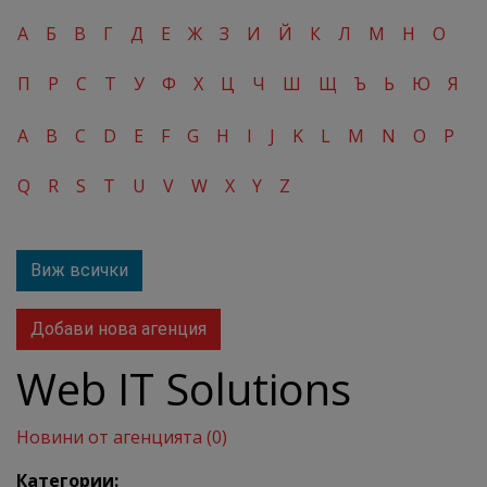
А
Б
В
Г
Д
Е
Ж
З
И
Й
К
Л
М
Н
О
П
Р
С
Т
У
Ф
Х
Ц
Ч
Ш
Щ
Ъ
Ь
Ю
Я
A
B
C
D
E
F
G
H
I
J
K
L
M
N
O
P
Q
R
S
T
U
V
W
X
Y
Z
Виж всички
Добави нова агенция
Web IT Solutions
Новини от агенцията (0)
Категории: