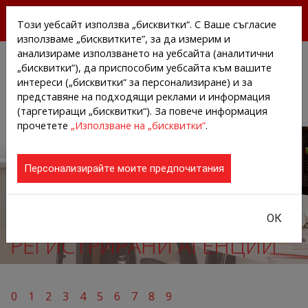
БЕЗПЛАТНИ ПРЕССЪОБЩЕНИЯ И НОВИНИ ОТ
Този уебсайт използва „бисквитки“. С Ваше съгласие
АГЕНЦИИТЕ И КОМПАНИИТЕ
използваме „бисквитките”, за да измерим и
анализираме използването на уебсайта (аналитични
„бисквитки”), да приспособим уебсайта към вашите
интереси („бисквитки“ за персонализиране) и за
представяне на подходящи реклами и информация
(таргетиращи „бисквитки“). За повече информация
прочетете
„Използване на „бисквитки”
.
Персонализирайте моите предпочитания
ОК
РЕГИСТРИРАНИ АГЕНЦИИ
0
1
2
3
4
5
6
7
8
9