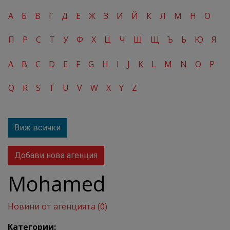
А
Б
В
Г
Д
Е
Ж
З
И
Й
К
Л
М
Н
О
П
Р
С
Т
У
Ф
Х
Ц
Ч
Ш
Щ
Ъ
Ь
Ю
Я
A
B
C
D
E
F
G
H
I
J
K
L
M
N
O
P
Q
R
S
T
U
V
W
X
Y
Z
Виж всички
Добави нова агенция
Mohamed
Новини от агенцията (0)
Категории: