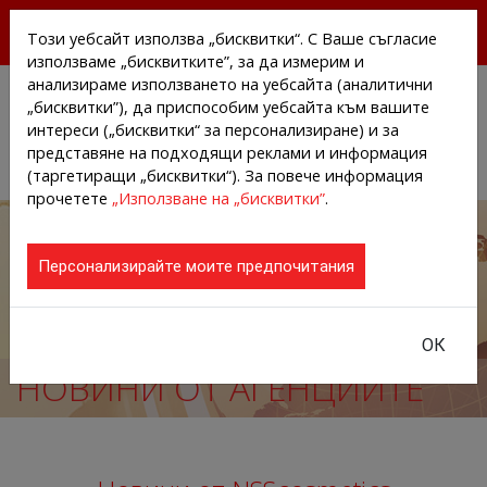
БЕЗПЛАТНИ ПРЕССЪОБЩЕНИЯ И НОВИНИ ОТ
Този уебсайт използва „бисквитки“. С Ваше съгласие
АГЕНЦИИТЕ И КОМПАНИИТЕ
използваме „бисквитките”, за да измерим и
анализираме използването на уебсайта (аналитични
„бисквитки”), да приспособим уебсайта към вашите
интереси („бисквитки“ за персонализиране) и за
представяне на подходящи реклами и информация
(таргетиращи „бисквитки“). За повече информация
прочетете
„Използване на „бисквитки”
.
Персонализирайте моите предпочитания
ОК
НОВИНИ ОТ АГЕНЦИИТЕ