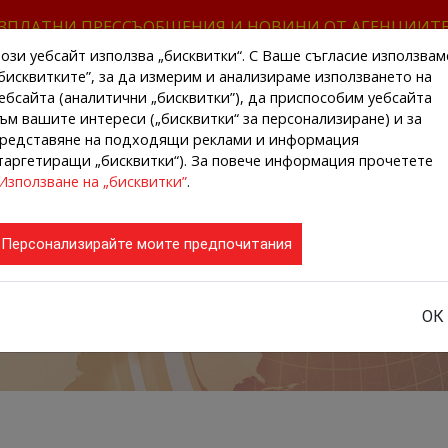
ЗПЛАТНИ ПРЕССЪОБЩЕНИЯ И НОВИНИ ОТ АГЕНЦИИТ
ози уебсайт използва „бисквитки“. С Ваше съгласие използвам
бисквитките”, за да измерим и анализираме използването на
ебсайта (аналитични „бисквитки”), да приспособим уебсайта
ъм вашите интереси („бисквитки“ за персонализиране) и за
редставяне на подходящи реклами и информация
НАЧАЛО
НОВИНИ ОТ АГЕНЦИИТЕ
РЕГИ
таргетиращи „бисквитки“). За повече информация прочетете
Използване на „бисквитки”
.
Персонализирайте моите предпочитания
ОК