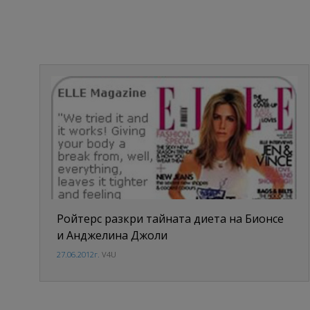
Ройтерс разкри тайната диета на Бионсе
и Анджелина Джоли
27.06.2012г.
V4U