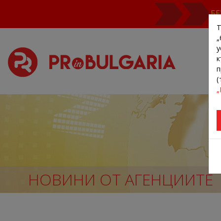
БЕ
Т
„
у
к
п
(
„
НОВИНИ ОТ АГЕНЦИИТЕ