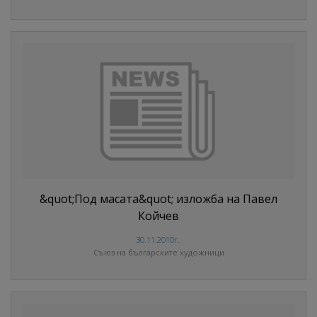
&quot;Под масата&quot; изложба на Павел
Койчев
30.11.2010г.
Съюз на българските художници