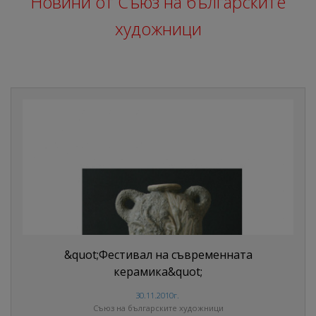
Новини от Съюз на българските
художници
&quot;Фестивал на съвременната
керамика&quot;
30.11.2010г.
Съюз на българските художници