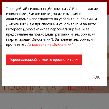
БЕЗПЛАТНИ ПРЕССЪОБЩЕНИЯ И НОВИНИ ОТ
Този уебсайт използва „бисквитки“. С Ваше съгласие
АГЕНЦИИТЕ И КОМПАНИИТЕ
използваме „бисквитките”, за да измерим и
анализираме използването на уебсайта (аналитични
„бисквитки”), да приспособим уебсайта към вашите
интереси („бисквитки“ за персонализиране) и за
представяне на подходящи реклами и информация
(таргетиращи „бисквитки“). За повече информация
прочетете
„Използване на „бисквитки”
.
Персонализирайте моите предпочитания
ОК
НОВИНИ ОТ АГЕНЦИИТЕ