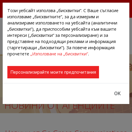
БЕЗПЛАТНИ ПРЕССЪОБЩЕНИЯ И НОВИНИ ОТ
Този уебсайт използва „бисквитки“. С Ваше съгласие
АГЕНЦИИТЕ И КОМПАНИИТЕ
използваме „бисквитките”, за да измерим и
анализираме използването на уебсайта (аналитични
„бисквитки”), да приспособим уебсайта към вашите
интереси („бисквитки“ за персонализиране) и за
представяне на подходящи реклами и информация
(таргетиращи „бисквитки“). За повече информация
прочетете
„Използване на „бисквитки”
.
Персонализирайте моите предпочитания
ОК
НОВИНИ ОТ АГЕНЦИИТЕ