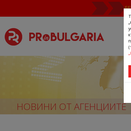
БЕ
Т
„
у
к
п
(
„
НОВИНИ ОТ АГЕНЦИИТЕ