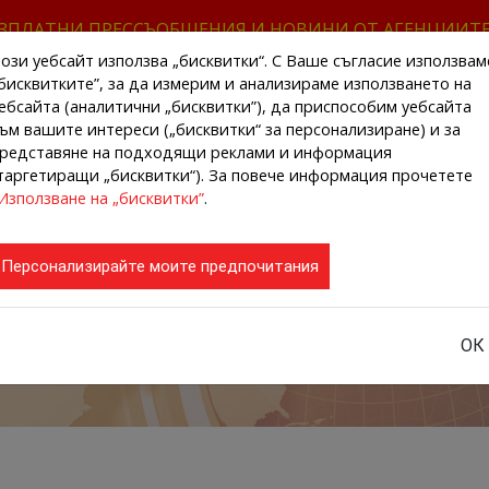
ЗПЛАТНИ ПРЕССЪОБЩЕНИЯ И НОВИНИ ОТ АГЕНЦИИТ
ози уебсайт използва „бисквитки“. С Ваше съгласие използвам
бисквитките”, за да измерим и анализираме използването на
ебсайта (аналитични „бисквитки”), да приспособим уебсайта
ъм вашите интереси („бисквитки“ за персонализиране) и за
редставяне на подходящи реклами и информация
НАЧАЛО
НОВИНИ ОТ АГЕНЦИИТЕ
РЕГИ
таргетиращи „бисквитки“). За повече информация прочетете
Използване на „бисквитки”
.
Персонализирайте моите предпочитания
ОК