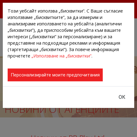
БЕЗПЛАТНИ ПРЕССЪОБЩЕНИЯ И НОВИНИ ОТ
Този уебсайт използва „бисквитки“. С Ваше съгласие
АГЕНЦИИТЕ И КОМПАНИИТЕ
използваме „бисквитките”, за да измерим и
анализираме използването на уебсайта (аналитични
„бисквитки”), да приспособим уебсайта към вашите
интереси („бисквитки“ за персонализиране) и за
представяне на подходящи реклами и информация
(таргетиращи „бисквитки“). За повече информация
прочетете
„Използване на „бисквитки”
.
Персонализирайте моите предпочитания
ОК
НОВИНИ ОТ АГЕНЦИИТЕ