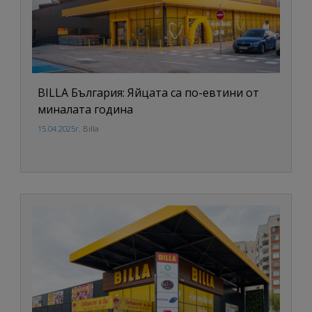
BILLA България: Яйцата са по-евтини от
миналата година
15.04.2025г.
Billa