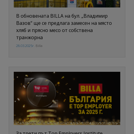
В обновената BILLA на бул. „Владимир
Вазов“ ще се предлага замесен на място
хляб и прясно месо от собствена
транжорна
28.03.2025г.
Billa
За трети път Top Employers Institute