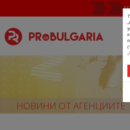
БЕ
Т
„
у
к
п
(
„
НОВИНИ ОТ АГЕНЦИИТЕ