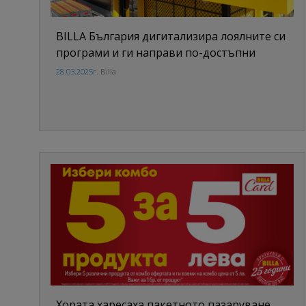
BILLA България дигитализира лоялните си
програми и ги направи по-достъпни
28.03.2025г.
Billa
Хората харесаха пакетното пазаруване,