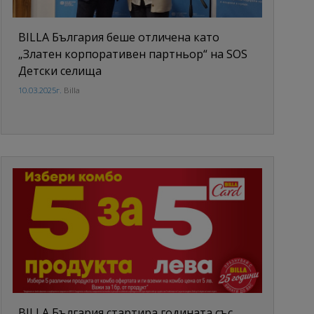
BILLA България беше отличена като
„Златен корпоративен партньор“ на SOS
Детски селища
10.03.2025г.
Billa
BILLA България стартира годината със