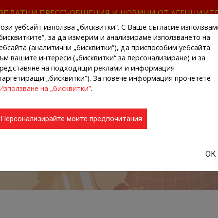
ЗПЛАТНИ ПРЕССЪОБЩЕНИЯ И НОВИНИ ОТ АГЕНЦИИТ
ози уебсайт използва „бисквитки“. С Ваше съгласие използвам
бисквитките”, за да измерим и анализираме използването на
ебсайта (аналитични „бисквитки”), да приспособим уебсайта
ъм вашите интереси („бисквитки“ за персонализиране) и за
редставяне на подходящи реклами и информация
НАЧАЛО
НОВИНИ ОТ АГЕНЦИИТЕ
РЕГИ
таргетиращи „бисквитки“). За повече информация прочетете
Използване на „бисквитки”
.
Персонализирайте моите предпочитания
ОК