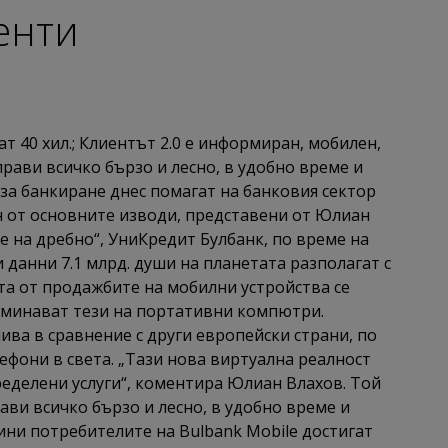
енти
т 40 хил.; Клиентът 2.0 е информиран, мобилен,
рави всичко бързо и лесно, в удобно време и
за банкиране днес помагат на банковия сектор
н от основните изводи, представени от Юлиан
 на дребно“, УниКредит Булбанк, по време на
и данни 7.1 млрд. души на планетата разполагат с
та от продажбите на мобилни устройства се
дминават тези на портативни компютри.
нива в сравнение с други европейски страни, по
ефони в света. „Тази нова виртуална реалност
ределени услуги“, коментира Юлиан Влахов. Той
ави всичко бързо и лесно, в удобно време и
ини потребителите на Bulbank Mobile достигат