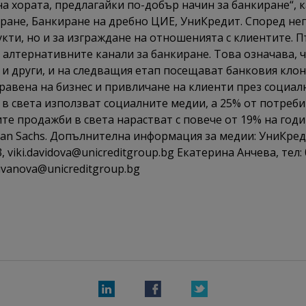
 на хората, предлагайки по-добър начин за банкиране“,
ране, Банкиране на дребно ЦИЕ, УниКредит. Според нег
кти, но и за изграждане на отношенията с клиентите. П
алтернативните канали за банкиране. Това означава, ч
 и други, и на следващия етап посещават банковия клон
авена на бизнес и привличане на клиенти през социалн
в света използват социалните медии, а 25% от потреби
е продажби в света нарастват с повече от 19% на годин
dman Sachs. Допълнителна информация за медии: УниКре
viki.davidova@unicreditgroup.bg Екатерина Анчева, тел: 
ivanova@unicreditgroup.bg