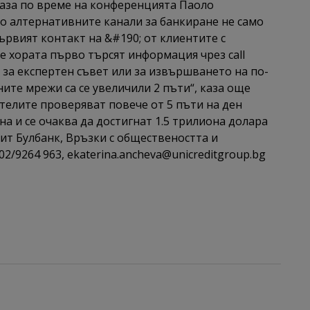
 каза по време на конференцията Паоло
о алтернативните канали за банкиране не само
ървият контакт на &#190; от клиентите с
е хората първо търсят информация чрез call
 за експертен съвет или за извършването на по-
ите мрежи са се увеличили 2 пъти“, каза още
телите проверяват повече от 5 пъти на ден
а и се очаква да достигнат 1.5 трилиона долара
дит Булбанк, Връзки с обществеността и
02/9264 963, ekaterina.ancheva@unicreditgroup.bg