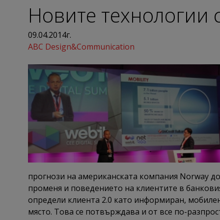
Новите технологии 
09.04.2014г.
ABC Design&Communication
прогнози на американската компания Norway до 
променя и поведението на клиентите в банковия
определи клиента 2.0 като информиран, мобилен,
място. Това се потвърждава и от все по-разпро