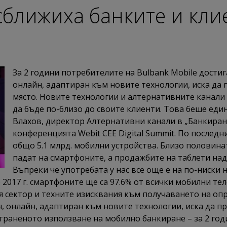
сближиха банките и кли
За 2 години потребителите на Bulbank Mobile достига
онлайн, адаптиран към новите технологии, иска да п
място. Новите технологии и алтернативните канали 
да бъде по-близо до своите клиенти. Това беше еди
Влахов, директор Алтернативни канали в „Банкиране
конференцията Webit CEE Digital Summit. По последн
общо 5.1 млрд. мобилни устройства. Близо половина
падат на смартфоните, а продажбите на таблети на
Въпреки че употребата у нас все още е на по-ниски 
2017 г. смартфоните ще са 97.6% от всички мобилни тел
 сектор и техните изисквания към получаването на оп
 онлайн, адаптиран към новите технологии, иска да пр
страненото използване на мобилно банкиране – за 2 год