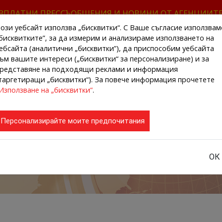
ЗПЛАТНИ ПРЕССЪОБЩЕНИЯ И НОВИНИ ОТ АГЕНЦИИТ
ози уебсайт използва „бисквитки“. С Ваше съгласие използвам
бисквитките”, за да измерим и анализираме използването на
ебсайта (аналитични „бисквитки”), да приспособим уебсайта
ъм вашите интереси („бисквитки“ за персонализиране) и за
редставяне на подходящи реклами и информация
НАЧАЛО
НОВИНИ ОТ АГЕНЦИИТЕ
РЕГИ
таргетиращи „бисквитки“). За повече информация прочетете
Използване на „бисквитки”
.
Персонализирайте моите предпочитания
ОК