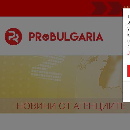
БЕ
Т
„
у
к
п
(
„
НОВИНИ ОТ АГЕНЦИИТЕ