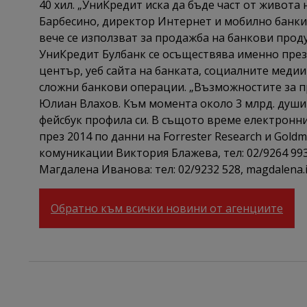
40 хил. „УниКредит иска да бъде част от живота
Барбесино, директор Интернет и мобилно банки
вече се използват за продажба на банкови проду
УниКредит Булбанк се осъществява именно през 
център, уеб сайта на банката, социалните медии
сложни банкови операции. „Възможностите за пр
Юлиан Влахов. Към момента около 3 млрд. души 
фейсбук профила си. В същото време електроннит
през 2014 по данни на Forrester Research и Gol
комуникации Виктория Блажева, тел: 02/9264 993, 
Магдалена Иванова: тел: 02/9232 528, magdalena.
Обратно към всички новини от агенциите