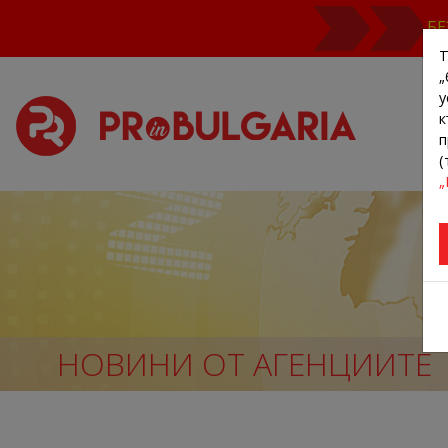
БЕ
Т
„
у
к
п
(
„
НОВИНИ ОТ АГЕНЦИИТЕ