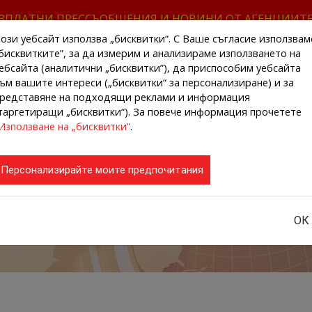
ЗПЛАТНИ ПРЕССЪОБЩЕНИЯ И НОВИНИ ОТ АГЕНЦИИТ
ози уебсайт използва „бисквитки“. С Ваше съгласие използвам
бисквитките”, за да измерим и анализираме използването на
ебсайта (аналитични „бисквитки”), да приспособим уебсайта
ъм вашите интереси („бисквитки“ за персонализиране) и за
редставяне на подходящи реклами и информация
НАЧАЛО
НОВИНИ ОТ АГЕНЦИИТЕ
РЕГИ
таргетиращи „бисквитки“). За повече информация прочетете
Използване на „бисквитки”
.
Персонализирайте моите предпочитания
ОК