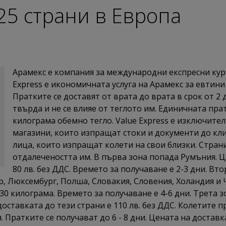
25 страни в Европа
Арамекс е компания за международни експресни кури
Express е икономичната услуга на Арамекс за евтини
Пратките се доставят от врата до врата в срок от 2 
твърда и не се влияе от теглото им. Единичната пра
килограма обемно тегло. Value Express е изключите
магазини, които изпращат стоки и документи до кли
лица, които изпращат колети на свои близки. Страни
отдалечеността им. В първа зона попада Румъния. Ц
80 лв. без ДДС. Времето за получаване е 2-3 дни. В
ър, Люксембург, Полша, Словакия, Словения, Холандия и 
и 30 килограма. Времето за получаване е 4-6 дни. Трета
оставката до тези страни е 110 лв. без ДДС. Колетите п
 Пратките се получават до 6 - 8 дни. Цената на доставк