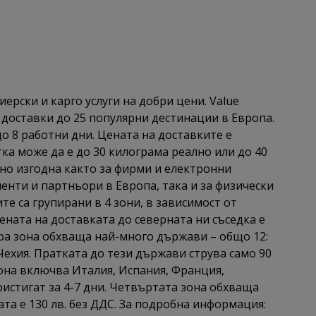
ерски и карго услуги на добри цени. Value
 доставки до 25 популярни дестинации в Европа.
до 8 работни дни. Цената на доставките е
тка може да е до 30 килограма реално или до 40
лно изгодна както за фирми и електронни
енти и партньори в Европа, така и за физически
те са групирани в 4 зони, в зависимост от
ената на доставката до северната ни съседка е
тора зона обхваща най-много държави – общо 12:
Чехия. Пратката до тези държави струва само 90
 зона включва Италия, Испания, Франция,
ристигат за 4-7 дни. Четвъртата зона обхваща
ата е 130 лв. без ДДС. За подробна информация: