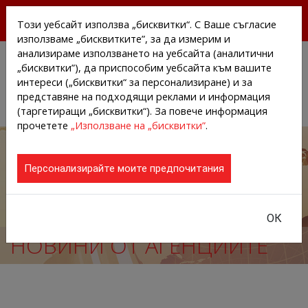
БЕЗПЛАТНИ ПРЕССЪОБЩЕНИЯ И НОВИНИ ОТ
Този уебсайт използва „бисквитки“. С Ваше съгласие
АГЕНЦИИТЕ И КОМПАНИИТЕ
използваме „бисквитките”, за да измерим и
анализираме използването на уебсайта (аналитични
„бисквитки”), да приспособим уебсайта към вашите
интереси („бисквитки“ за персонализиране) и за
представяне на подходящи реклами и информация
(таргетиращи „бисквитки“). За повече информация
прочетете
„Използване на „бисквитки”
.
Персонализирайте моите предпочитания
ОК
НОВИНИ ОТ АГЕНЦИИТЕ