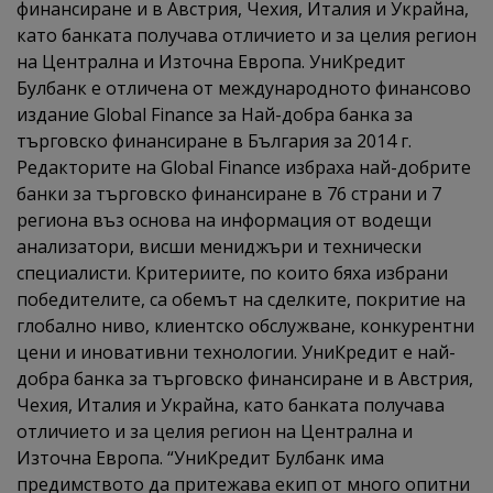
финансиране и в Австрия, Чехия, Италия и Украйна,
като банката получава отличието и за целия регион
на Централна и Източна Европа. УниКредит
Булбанк е отличена от международното финансово
издание Global Finance за Най-добра банка за
търговско финансиране в България за 2014 г.
Редакторите на Global Finance избраха най-добрите
банки за търговско финансиране в 76 страни и 7
региона въз основа на информация от водещи
анализатори, висши мениджъри и технически
специалисти. Критериите, по които бяха избрани
победителите, са обемът на сделките, покритие на
глобално ниво, клиентско обслужване, конкурентни
цени и иновативни технологии. УниКредит е най-
добра банка за търговско финансиране и в Австрия,
Чехия, Италия и Украйна, като банката получава
отличието и за целия регион на Централна и
Източна Европа. “УниКредит Булбанк има
предимството да притежава екип от много опитни