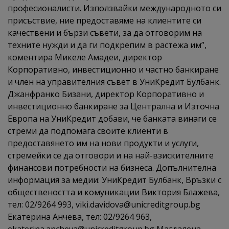
професионалисти. Използвайки международното си
присъствие, ние предоставяме на клиентите си
качествени и бързи съвети, за да отговорим на
техните нужди и да ги подкрепим в растежа им”,
коментира Микеле Амадеи, директор
Корпоративно, инвестиционно и частно банкиране
и член на управителния съвет в УниКредит Булбанк.
Джанфранко Бизани, директор Корпоративно и
инвестиционно банкиране за Централна и Източна
Европа на УниКредит добави, че банката винаги се
стреми да подпомага своите клиенти в
предоставянето им на нови продукти и услуги,
стремейки се да отговори и на най-взискителните
финансови потребности на бизнеса. Допълнителна
информация за медии: УниКредит Булбанк, Връзки с
обществеността и комуникации Виктория Блажева,
тел: 02/9264 993, viki.davidova@unicreditgroup.bg
Екатерина Анчева, тел: 02/9264 963,