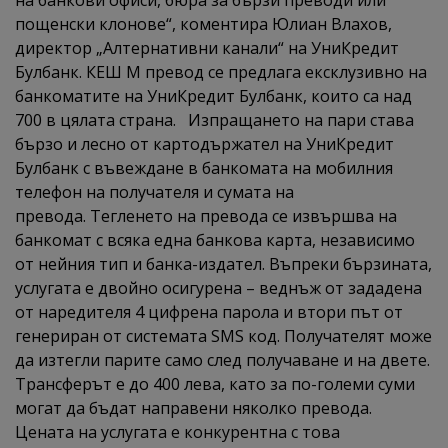
на банкови офиси, бюра за бързи преводи или
пощенски клонове“, коментира Юлиан Влахов,
директор „Алтернативни канали“ на УниКредит
Булбанк. КЕШ М превод се предлага ексклузивно на
банкоматите на УниКредит Булбанк, които са над
700 в цялата страна. Изпращането на пари става
бързо и лесно от картодържател на УниКредит
Булбанк с въвеждане в банкомата на мобилния
телефон на получателя и сумата на
превода. Тегленето на превода се извършва на
банкомат с всяка една банкова карта, независимо
от нейния тип и банка-издател. Въпреки бързината,
услугата е двойно осигурена – веднъж от зададена
от наредителя 4 цифрена парола и втори път от
генериран от системата SMS код. Получателят може
да изтегли парите само след получаване и на двете.
Трансферът е до 400 лева, като за по-големи суми
могат да бъдат направени няколко превода.
Цената на услугата е конкурентна с това