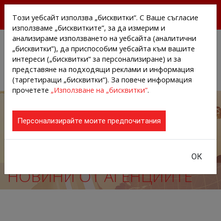
БЕЗПЛАТНИ ПРЕССЪОБЩЕНИЯ И НОВИНИ ОТ
Този уебсайт използва „бисквитки“. С Ваше съгласие
АГЕНЦИИТЕ И КОМПАНИИТЕ
използваме „бисквитките”, за да измерим и
анализираме използването на уебсайта (аналитични
„бисквитки”), да приспособим уебсайта към вашите
интереси („бисквитки“ за персонализиране) и за
представяне на подходящи реклами и информация
(таргетиращи „бисквитки“). За повече информация
прочетете
„Използване на „бисквитки”
.
Персонализирайте моите предпочитания
ОК
НОВИНИ ОТ АГЕНЦИИТЕ