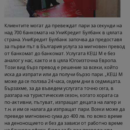
Клиентите могат да превеждат пари за секунди на
над 700 банкомата на УниКредит Булбанк в цялата
страна. УниКредит Булбанк започва да предоставя
за първи път в България услуга за мигновен превод
от банкомат до банкомат. Услугата КЕШ М е без
аналог у нас, както и в цяла Югоизточна Европа.
Този вид бърз превод е решение за всеки, който
иска да изпрати или да получи бързо пари. „КЕШ М
може да се ползва 24 часа, седем дни в седмицата.
Бързахме, за да въведем услугата точно сега, в
разгара на туристическия сезон, когато хората са
по-активни, пътуват, изпращат децата на лагер и
т.н. и им се налага да изпращат пари. Всеки може да
преведе мигновено сума до 400 лв. по всяко време
на денонощието и без да зависи от работно време