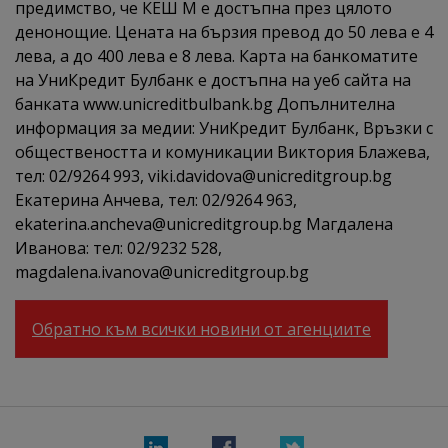
предимство, че КЕШ М е достъпна през цялото
денонощие. Цената на бързия превод до 50 лева е 4
лева, а до 400 лева е 8 лева. Карта на банкоматите
на УниКредит Булбанк е достъпна на уеб сайта на
банката www.unicreditbulbank.bg Допълнителна
информация за медии: УниКредит Булбанк, Връзки с
обществеността и комуникации Виктория Блажева,
тел: 02/9264 993, viki.davidova@unicreditgroup.bg
Екатерина Анчева, тел: 02/9264 963,
ekaterina.ancheva@unicreditgroup.bg Магдалена
Иванова: тел: 02/9232 528,
magdalena.ivanova@unicreditgroup.bg
Обратно към всички новини от агенциите