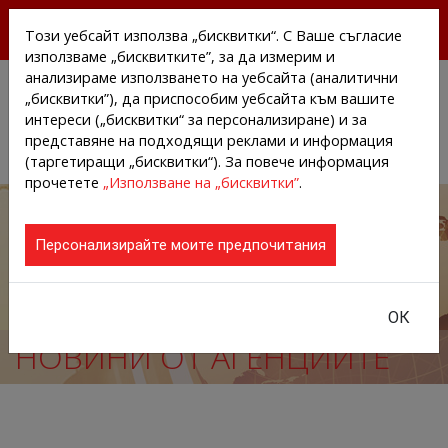
БЕЗПЛАТНИ ПРЕССЪОБЩЕНИЯ И НОВИНИ ОТ
Този уебсайт използва „бисквитки“. С Ваше съгласие
АГЕНЦИИТЕ И КОМПАНИИТЕ
използваме „бисквитките”, за да измерим и
анализираме използването на уебсайта (аналитични
„бисквитки”), да приспособим уебсайта към вашите
интереси („бисквитки“ за персонализиране) и за
представяне на подходящи реклами и информация
(таргетиращи „бисквитки“). За повече информация
прочетете
„Използване на „бисквитки”
.
Персонализирайте моите предпочитания
ОК
НОВИНИ ОТ АГЕНЦИИТЕ