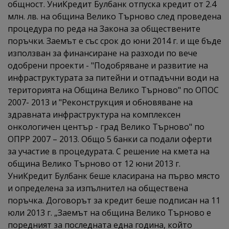
общност. УниКредит Булбанк отпуска кредит от 2.4
млн. лв. на община Велико Търново след проведена
процедура по реда на Закона за обществените
поръчки. Заемът е със срок до юни 2014 г. и ще бъде
използван за финансиране на разходи по вече
одобрени проекти - "Подобряване и развитие на
инфраструктурата за питейни и отпадъчни води на
територията на Община Велико Търново" по ОПОС
2007- 2013 и "Реконструкция и обновяване на
здравната инфраструктура на комплексен
онкологичен център - град Велико Търново" по
ОПРР 2007 – 2013. Общо 5 банки са подали оферти
за участие в процедурата. С решение на кмета на
община Велико Търново от 12 юни 2013 г.
УниКредит Булбанк беше класирана на първо място
и определена за изпълнител на обществена
поръчка. Договорът за кредит беше подписан на 11
юли 2013 г. „Заемът на община Велико Търново е
поредният за последната една година, който