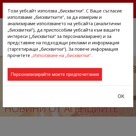
БЕЗПЛАТНИ ПРЕССЪОБЩЕНИЯ И НОВИНИ ОТ
Този уебсайт използва „бисквитки“. С Ваше съгласие
АГЕНЦИИТЕ И КОМПАНИИТЕ
използваме „бисквитките”, за да измерим и
анализираме използването на уебсайта (аналитични
„бисквитки”), да приспособим уебсайта към вашите
интереси („бисквитки“ за персонализиране) и за
представяне на подходящи реклами и информация
(таргетиращи „бисквитки“). За повече информация
прочетете
„Използване на „бисквитки”
.
Персонализирайте моите предпочитания
ОК
НОВИНИ ОТ АГЕНЦИИТЕ