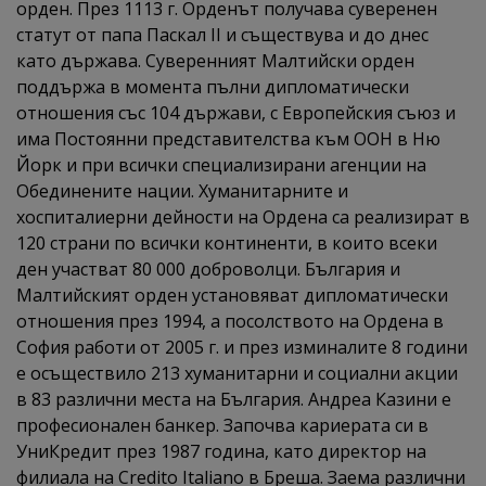
орден. През 1113 г. Орденът получава суверенен
статут от папа Паскал II и съществува и до днес
като държава. Суверенният Малтийски орден
поддържа в момента пълни дипломатически
отношения със 104 държави, с Европейския съюз и
има Постоянни представителства към ООН в Ню
Йорк и при всички специализирани агенции на
Обединените нации. Хуманитарните и
хоспиталиерни дейности на Ордена са реализират в
120 страни по всички континенти, в които всеки
ден участват 80 000 доброволци. България и
Малтийският орден установяват дипломатически
отношения през 1994, а посолството на Ордена в
София работи от 2005 г. и през изминалите 8 години
е осъществило 213 хуманитарни и социални акции
в 83 различни места на България. Андреа Казини е
професионален банкер. Започва кариерата си в
УниКредит през 1987 година, като директор на
филиала на Credito Italiano в Бреша. Заема различни