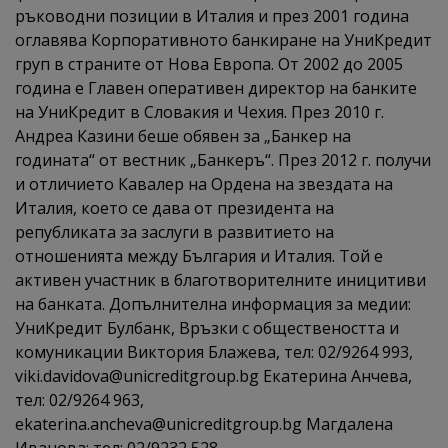
ръководни позиции в Италия и през 2001 година
оглавява Корпоративното банкиране на УниКредит
груп в страните от Нова Европа. От 2002 до 2005
година е Главен оперативен директор на банките
на УниКредит в Словакия и Чехия. През 2010 г.
Андреа Казини беше обявен за „Банкер на
годината“ от вестник „Банкеръ“. През 2012 г. получи
и отличието Кавалер на Ордена на звездата на
Италия, което се дава от президента на
републиката за заслуги в развитието на
отношенията между България и Италия. Той е
активен участник в благотворителните иницитиви
на банката. Допълнителна информация за медии:
УниКредит Булбанк, Връзки с обществеността и
комуникации Виктория Блажева, тел: 02/9264 993,
viki.davidova@unicreditgroup.bg Екатерина Анчева,
тел: 02/9264 963,
ekaterina.ancheva@unicreditgroup.bg Магдалена