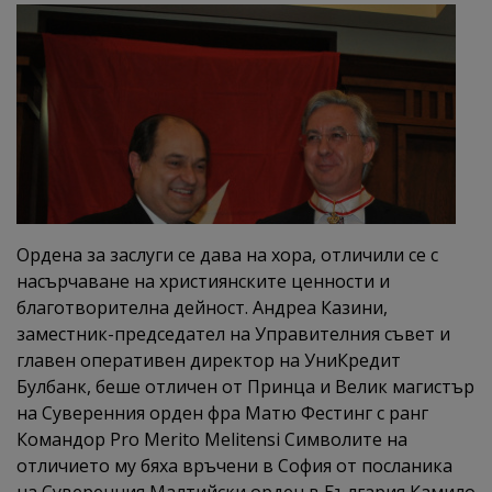
Ордена за заслуги се дава на хора, отличили се с
насърчаване на християнските ценности и
благотворителна дейност. Андреа Казини,
заместник-председател на Управителния съвет и
главен оперативен директор на УниКредит
Булбанк, беше отличен от Принца и Велик магистър
на Суверенния орден фра Матю Фестинг с ранг
Командор Pro Merito Melitensi Символите на
отличието му бяха връчени в София от посланика