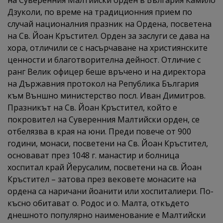
на Суверенния Малтийски орден в България Камило
Дзуколи, по време на традиционния прием по
случай националния празник на Ордена, посветена
на Св. Йоан Кръстител. Орден за заслуги се дава на
хора, отличили се с насърчаване на християнските
ценности и благотворителна дейност. Отличие с
ранг Велик офицер беше връчено и на директора
на Държавния протокол на Република България
към Външно министерство посл. Иван Димитров.
Празникът на Св. Йоан Кръстител, който е
покровител на Суверенния Малтийски орден, се
отбелязва в края на юни. Преди повече от 900
години, монаси, посветени на Св. Йоан Кръстител,
основават през 1048 г. манастир и болница
хоспитал край Йерусалим, посветени на св. Йоан
Кръстител – затова през вековете монасите на
ордена са наричани йоанити или хоспиталиери. По-
късно обитават о. Родос и о. Малта, откъдето
днешното популярно наименование е Малтийски