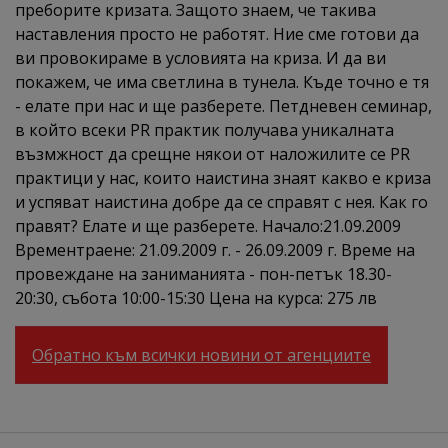
преборите кризата. Защото знаем, че такива
наставления просто не работят. Ние сме готови да
ви провокираме в условията на криза. И да ви
покажем, че има светлина в тунела. Къде точно е тя
- елате при нас и ще разберете. Петдневен семинар,
в който всеки PR практик получава уникалната
възмжност да срещне някои от наложилите се PR
практици у нас, които наистина знаят какво е криза
и успяват наистина добре да се справят с нея. Как го
правят? Елате и ще разберете. Начало:21.09.2009
Врементраене: 21.09.2009 г. - 26.09.2009 г. Време на
провеждане на заниманията - пон-петък 18.30-
20:30, събота 10:00-15:30 Цена на курса: 275 лв
Обратно към всички новини от агенциите