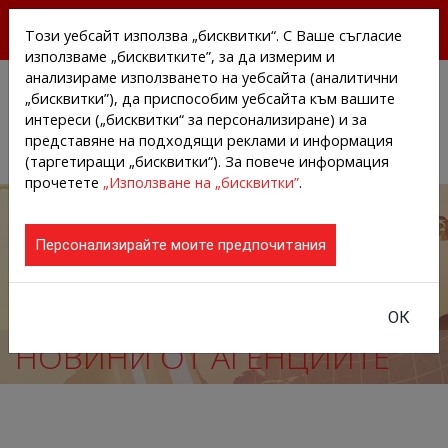
БЕЗПЛАТНИ ПРЕССЪОБЩЕНИЯ И НОВИНИ ОТ
Този уебсайт използва „бисквитки“. С Ваше съгласие
АГЕНЦИИТЕ И КОМПАНИИТЕ
използваме „бисквитките”, за да измерим и
анализираме използването на уебсайта (аналитични
„бисквитки”), да приспособим уебсайта към вашите
интереси („бисквитки“ за персонализиране) и за
представяне на подходящи реклами и информация
(таргетиращи „бисквитки“). За повече информация
прочетете
„Използване на „бисквитки”
.
Персонализирайте моите предпочитания
ОК
НОВИНИ ОТ АГЕНЦИИТЕ