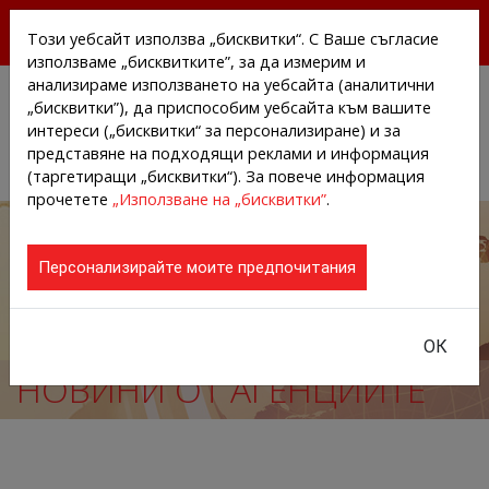
БЕЗПЛАТНИ ПРЕССЪОБЩЕНИЯ И НОВИНИ ОТ
Този уебсайт използва „бисквитки“. С Ваше съгласие
АГЕНЦИИТЕ И КОМПАНИИТЕ
използваме „бисквитките”, за да измерим и
анализираме използването на уебсайта (аналитични
„бисквитки”), да приспособим уебсайта към вашите
интереси („бисквитки“ за персонализиране) и за
представяне на подходящи реклами и информация
(таргетиращи „бисквитки“). За повече информация
прочетете
„Използване на „бисквитки”
.
Персонализирайте моите предпочитания
ОК
НОВИНИ ОТ АГЕНЦИИТЕ