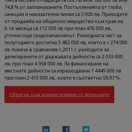
такса битови отпадъци са постъпили 180 000 лв или
74,8 % от заплануваните. Постъпленията от глоби,
санкции и наказателни лихви са 2 000 лв. Приходите
от продажба на общинско имущество към края на
6-те месеца са 112 000 лв при план 476 000 лв.,
уточни още градоначалникът. Разходната част за
полугодието достигна 3 482 000 лв, което е с 274 000
лв повече в сравнение с 2011 г. разходите за
делегираните от държавата дейности са 2 033 000
лв. при план 4 358 000 лв. За финансиране на
местните дейности са изразходвани 1 4449 000 лв
при план 2 415 000 лв., което е съответно 59,97 % .
Обратно към всички новини от агенциите